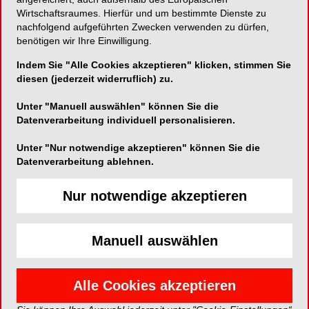
Wirtschaftsraumes. Hierfür und um bestimmte Dienste zu
nachfolgend aufgeführten Zwecken verwenden zu dürfen,
benötigen wir Ihre Einwilligung.
Indem Sie "Alle Cookies akzeptieren" klicken, stimmen Sie
diesen (jederzeit widerruflich) zu.
Unter "Manuell auswählen" können Sie die
Datenverarbeitung individuell personalisieren.
Außerdem geben Dr. Antje Geiken, Dr. Louise
Holtmann und
Prof. Dr. Christian Graetz
in ihrem
Unter "Nur notwendige akzeptieren" können Sie die
Fachbeitrag hilfreiche Tipps, wie Eltern und
Datenverarbeitung ablehnen.
Zahnärzte kleine
Kinder zu einer effektiven
Mundhygiene motivieren
können und wie die
Nur notwendige akzeptieren
Praxis am besten bei der Untersuchung der
jungen Patienten vorgehen kann. Ergänzt wird die
Ausgabe mit einem Anwenderbericht von DH Anja
Manuell auswählen
Breitenbauch, B.Sc. zum Thema
Mundtrockenheit
.
Weiterhin erklärt
Gudrun Mentel
, wie
Wissen aktiv
Alle Cookies akzeptieren
und nachhaltig
innerhalb des Praxisteams
weitergegeben werden kann. Zudem ziehen
Prof.