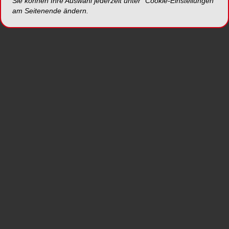
Sie können Ihre Auswahl jederzeit unter "Cookie-Einstellungen“
Dr. Christoph Benz
, Präsident der
am Seitenende ändern.
Bundeszahnärztekammer sowie
Hannelore
König
, Präsidentin des Verbands medizinischer
Fachberufe (VmF) und
Sylvia Gabel
,
Referatsleiterin Zahnmedizinische
Fachangestellte des VmF, ein Zwischenfazit zum
erhöhten
Stressfaktor in der Zahnarztpraxis
nach
über zwei Jahren Coronapandemie.
Alle Publikationen der OEMUS MEDIA AG stehen
als
ePaper
auf ZWP online bereit und können
auch im verlagseigenen
Onlineshop
bestellt
werden.
MEHR