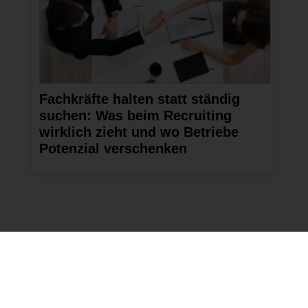
Fachkräfte halten statt ständig
suchen: Was beim Recruiting
wirklich zieht und wo Betriebe
Potenzial verschenken
Mehr News
aus Branchenmeldungen