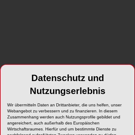
Foto: OEMUS MEDIA AG
Gute Mitarbeiter zu finden, zählt für viele Praxen
Datenschutz und
heute zu den größten Hürden im Alltag.
Stellenportale und die Kammer erreichen die
Nutzungserlebnis
entscheidenden Bewerber kaum noch. Und wer
die Suche an eine Agentur abgibt, zahlt hohe
Wir übermitteln Daten an Drittanbieter, die uns helfen, unser
Pauschalen – und bleibt am Ende oft trotzdem auf
Webangebot zu verbessern und zu finanzieren. In diesem
der offenen Stelle sitzen.
Zusammenhang werden auch Nutzungsprofile gebildet und
angereichert, auch außerhalb des Europäischen
Die Mitarbeitersuche verlagert sich immer mehr in
Wirtschaftsraumes. Hierfür und um bestimmte Dienste zu