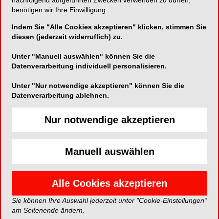
nachfolgend aufgeführten Zwecken verwenden zu dürfen,
eine Richtung – Facebook und Instagram.
benötigen wir Ihre Einwilligung.
Genau hier setzt denti an: eine KI, mit der Praxen
Indem Sie "Alle Cookies akzeptieren" klicken, stimmen Sie
ihre Stellenanzeigen dort jetzt einfach selbst
diesen (jederzeit widerruflich) zu.
schalten können – per Sprachbefehl und ganz
Unter "Manuell auswählen" können Sie die
ohne Vorkenntnisse. Das war vorher nämlich nur
Datenverarbeitung individuell personalisieren.
über Agenturen möglich – und liegt mit denti jetzt
zu einem Bruchteil der üblichen Kosten in den
Unter "Nur notwendige akzeptieren" können Sie die
Händen der Praxis.
Datenverarbeitung ablehnen.
Nur notwendige akzeptieren
Dabei beherrscht denti nicht nur den technischen
Teil, sondern bringt nach über sechs Jahren
Branchenerfahrung vor allem das psychologische
Manuell auswählen
Verständnis dafür mit, was im Kopf der richtigen
Fachkräfte passieren muss, damit sie sich
angesprochen fühlen – und sich bewerben.
Alle Cookies akzeptieren
Sie können Ihre Auswahl jederzeit unter "Cookie-Einstellungen“
Genau diese Persönlichkeitspsychologie stand im
am Seitenende ändern.
Mittelpunkt des Webinars „
Nie wieder Agenturen,