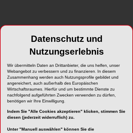
Foto: © medialounge - Shutterstock.com
Prof. Peter Eickholz
& Team aus Deutschland
präsentieren während der 22. Parodontologie
Experten Tage das Konzept der Frankfurter
Datenschutz und
Klinik.
Nutzungserlebnis
Vom 5. bis 7. Juni 2014 bringt die Österreichische
Gesellschaft für Parodontologie (ÖGP) Prof. Dr.
Wir übermitteln Daten an Drittanbieter, die uns helfen, unser
Peter Eickholz & Team aus Deutschland mit dem
Webangebot zu verbessern und zu finanzieren. In diesem
Schwerpunktthema „Parodontologie von A–Z in
Zusammenhang werden auch Nutzungsprofile gebildet und
©
angereichert, auch außerhalb des Europäischen
Frankfurt am Main“ zur paroknowledge
2014
Wirtschaftsraumes. Hierfür und um bestimmte Dienste zu
nach Kitzbühel. Mit renommierten Experten der
nachfolgend aufgeführten Zwecken verwenden zu dürfen,
Johann Wolfgang Goethe-Universität präsentiert
benötigen wir Ihre Einwilligung.
Prof. Peter Eickholz ein umfassendes
Indem Sie "Alle Cookies akzeptieren" klicken, stimmen Sie
parodontales Behandlungskonzept für Zahnärzte
diesen (jederzeit widerruflich) zu.
und Zahnärztinnen sowie Assistentinnen.
Unter "Manuell auswählen" können Sie die