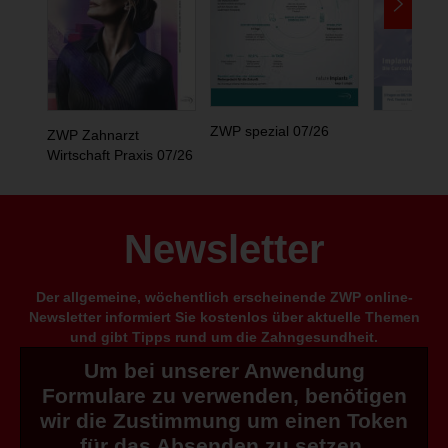
ZWP spezial 07/26
ZWP Zahnarzt
Wirtschaft Praxis 07/26
Newsletter
Der allgemeine, wöchentlich erscheinende ZWP online-
Newsletter informiert Sie kostenlos über aktuelle Themen
und gibt Tipps rund um die Zahngesundheit.
Um bei unserer Anwendung
Formulare zu verwenden, benötigen
wir die Zustimmung um einen Token
für das Absenden zu setzen.