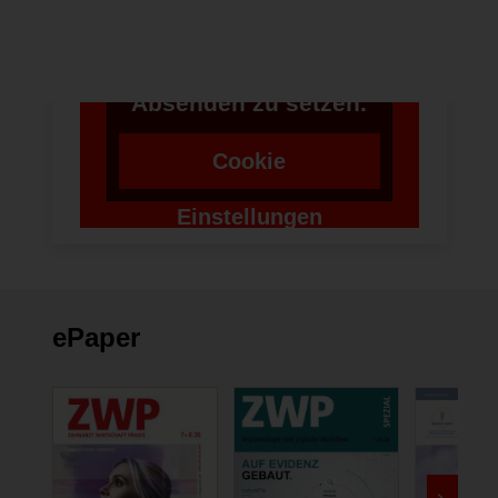
benötigen wir die
Zustimmung um einen
Token für das
Absenden zu setzen.
Cookie
Einstellungen
ändern
ePaper