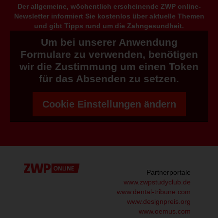
Der allgemeine, wöchentlich erscheinende ZWP online-
Newsletter informiert Sie kostenlos über aktuelle Themen
und gibt Tipps rund um die Zahngesundheit.
Um bei unserer Anwendung
Formulare zu verwenden, benötigen
wir die Zustimmung um einen Token
für das Absenden zu setzen.
Cookie Einstellungen ändern
Partnerportale
www.zwpstudyclub.de
www.dental-tribune.com
www.designpreis.org
www.oemus.com