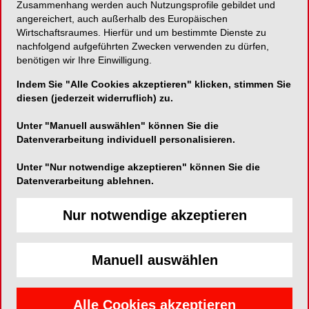
Zusammenhang werden auch Nutzungsprofile gebildet und
Zahnarztbesuch und das ist auch gut so. Ein
angereichert, auch außerhalb des Europäischen
gesunder Mund sollte selbstverständlich sein.
Wirtschaftsraumes. Hierfür und um bestimmte Dienste zu
nachfolgend aufgeführten Zwecken verwenden zu dürfen,
Unser Ziel ist es, genau das zu erhalten, damit
benötigen wir Ihre Einwilligung.
Menschen unbeschwert lachen, essen, sprechen
und eben auch küssen können“, sagt der FVDZ-
Indem Sie "Alle Cookies akzeptieren" klicken, stimmen Sie
diesen (jederzeit widerruflich) zu.
Bundesvorsitzende
Dr. Christian Öttl
.
Unter "Manuell auswählen" können Sie die
Damit das so bleibt, braucht es Prävention.
Datenverarbeitung individuell personalisieren.
Gerade Parodontitis verläuft häufig lange
unbemerkt. Bleibt sie unbehandelt, kann sie nicht
Unter "Nur notwendige akzeptieren" können Sie die
Datenverarbeitung ablehnen.
nur zu Zahnverlust führen, sondern steht auch mit
Herz-Kreislauf-Leiden, Diabetes und Risiken in
Nur notwendige akzeptieren
der Schwangerschaft im Zusammenhang.
Vor fünf Jahren wurde mit der PAR-Richtlinie eine
Manuell auswählen
präventionsorientierte, systematische Behandlung
der Parodontitis in der gesetzlichen
Krankenversicherung etabliert. Sie ermöglicht
Alle Cookies akzeptieren