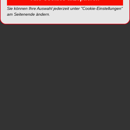
eine langfristige Therapie mit Aufklärung,
Sie können Ihre Auswahl jederzeit unter "Cookie-Einstellungen“
individueller Mundhygieneunterweisung und
am Seitenende ändern.
regelmäßiger Nachsorge.
„Prävention ist Grundlage moderner Zahnmedizin.
Die PAR-Richtlinie zeigt, wie wirksam strukturierte
Versorgung sein kann. Werden diese Ansätze
durch Budgetierungen im GKV-
Beitragssatzstabilisierungsgesetz eingeschränkt,
gefährdet das Behandlungsqualität und
Gesundheit zugleich“, sagt Öttl.
Der FVDZ warnt daher vor weiteren
Einschränkungen durch Budgetierung.
Prävention funktioniert nur, wenn sie verlässlich
ermöglicht wird. Wer in Mundgesundheit
investiert, stärkt zugleich die
Allgemeingesundheit“, so Öttl.