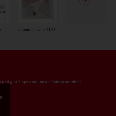
t
ceramic implants 01/26
en und gibt Tipps rund um die Zahngesundheit.
m