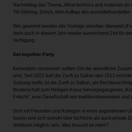
Nachmittag das Thema „What technics and materials do I u
Till Göhring, Zürich, dem Aufbau des wurzelbehandelte
Wie gewohnt werden alle Vorträge simultan übersetzt (F
steht auch in diesem Jahr wieder ausreichend Zeit für d
Verfügung.
Get-together-Party
Keinesfalls versäumen sollten Sie die abendliche Zusamme
wird. Seit 1922 darf die Zunft zu Safran den 1513 errich
Satzung heißt, ist die Zunft zu Safran, als Rechtsnachfo
Bruderschaft zum Heiligen Kreuz hervorgegangenen „Kr
Fritschi“, eine Gesellschaft von traditionsbewussten und
Sich mit Freunden und Kollegen in einer angenehmen Um
lassen und sich sowohl über fachliche als auch private 
Nölliturm möglich sein. Was braucht es mehr?