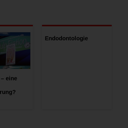
Endodontologie
 – eine
erung?