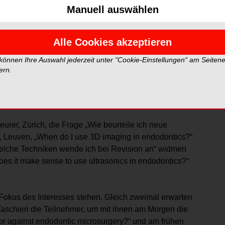
ut strukturiertes und praxisnahes
Programm
mit
Manuell auswählen
 wird angestrebt, so Reto Lauper, Präsident der SSE,
tieren und einen Einblick in die neuesten Erkenntnisse
Alle Cookies akzeptieren
 können Ihre Auswahl jederzeit unter "Cookie-Einstellungen“ am Seiten
ern.
ische Mikrochirurgie, Aufbau des wurzelbehandelten
r zweitägigen Veranstaltung.
urer, Zürich, die Frage „Wie beurteile ich neue
ts, Leuven, „When do I use 3D imaging in endodontics?“
Welche Techniken wende ich bei Revision an“ widmen
oes it make sense to use ultrasonics in endodontics?“
Fokus des Interesses stehen. Gleich zweimal erwarten
aschieri die Teilnehmer, um mit ihnen am Morgen die
 or against endodontic microsurgery?“ und am frühen