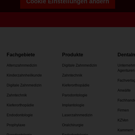
Cookie Einstellungen ändern
Fachgebiete
Produkte
Dental
Alterszahnmedizin
Digitale Zahnmedizin
Unternehm
Agenturen
Kinderzahnheilkunde
Zahntechnik
Fachverla
Digitale Zahnmedizin
Kieferorthopädie
Anwälte
Zahntechnik
Parodontologie
Fachhand
Kieferorthopädie
Implantologie
Firmen
Endodontologie
Laserzahnmedizin
KZVen
Prophylaxe
Oralchirurgie
Kammern
Parodontologie
Endodontologie