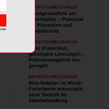
BRANCHENMELDUNGEN
Mundgesundheit am
Arbeitsplatz – Potenzial
für Prävention und
ende
Produktivität
BRANCHENMELDUNGEN
Mehr Prävention,
günstigere Leistungen –
Prämienausgleich neu
geregelt
BRANCHENMELDUNGEN
Mini-Roboter im Mund:
Forschende entwickeln
neue Technik für
Zahnbehandlung