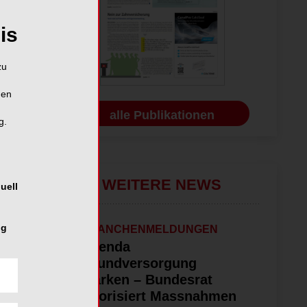
is
zu
hen
alle Publikationen
g.
WEITERE NEWS
uell
ng
BRANCHENMELDUNGEN
Agenda
Grundversorgung
stärken – Bundesrat
priorisiert Massnahmen