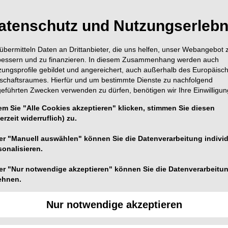
atenschutz und Nutzungserlebn
übermitteln Daten an Drittanbieter, die uns helfen, unser Webangebot 
bessern und zu finanzieren. In diesem Zusammenhang werden auch
zungsprofile gebildet und angereichert, auch außerhalb des Europäisc
tschaftsraumes. Hierfür und um bestimmte Dienste zu nachfolgend
geführten Zwecken verwenden zu dürfen, benötigen wir Ihre Einwilligun
em Sie "Alle Cookies akzeptieren" klicken, stimmen Sie diesen
erzeit widerruflich) zu.
er "Manuell auswählen" können Sie die Datenverarbeitung individ
sonalisieren.
Foto: © SSE
er "Nur notwendige akzeptieren" können Sie die Datenverarbeitu
dontologie treffen sich zum 23. Jahreskongress in
ehnen.
Nur notwendige akzeptieren
euen Kalender vermerkt werden: Am 23. und 24. Januar
der SSE zum Jahreskongress in der Zentralschweiz