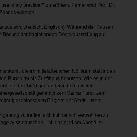
se in my practice?“ zu erörtern. Ferner wird Prof. Dr.
n Zahnes widmen.
ranzösisch, Deutsch, Englisch). Während der Pausen
en Besuch der begleitenden Dentalausstellung zur
nkunft, die im mittelalterlichen Nölliturm stattfinden
teten Rundturm als Zunfthaus benutzen. Wie es in der
lgerin der um 1400 gegründeten und aus der
ämergesellschaft genempt zem Saffran“ und „zem
 zeitaufgeschlossenen Bürgern der Stadt Luzern.
gebung zu treffen, sich kulinarisch verwöhnen zu
Dinge auszutauschen – all das wird am Abend im