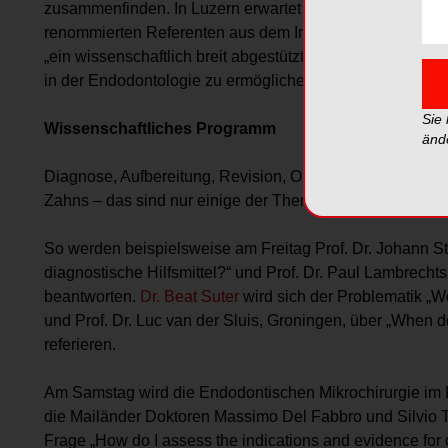
zusammenfinden. In Luzern erwartet die Teilnehmer ein g
renommierten Referenten aus dem In- und Ausland. Damit
„ein wissenschaftlich breit abgestütztes Niveau zu garan
in der Endodontologie zu ermöglichen.“
Sie
Wissenschaftliches Programm
änd
Diagnose, Aufbereitung, Revision, Obturation, Endodont
Zahns – das sind nur einige der Themenschwerpunkte de
So werden beispielsweise am Freitag Prof. Dr. Johann Ste
diagnostische Hilfsmittel?“ und Prof. Dr. Paul Lambrech
beantworten.
Dr. Beat Suter
wird sich der Problematik „
und Prof. Dr. Luc van der Sluis, Groningen, über „When d
referieren.
Am Samstag wird die Endodontischen Mikrochirurgie im 
die Mailänder Doktoren Massimo Del Fabbro und Silvio T
Frage „How do I assess the indications and evidence for