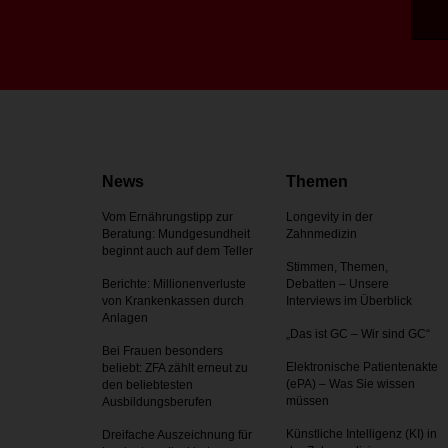
News
Themen
Vom Ernährungstipp zur
Longevity in der
Beratung: Mundgesundheit
Zahnmedizin
beginnt auch auf dem Teller
Stimmen, Themen,
Berichte: Millionenverluste
Debatten – Unsere
von Krankenkassen durch
Interviews im Überblick
Anlagen
„Das ist GC – Wir sind GC“
Bei Frauen besonders
Elektronische Patientenakte
beliebt: ZFA zählt erneut zu
(ePA) – Was Sie wissen
den beliebtesten
müssen
Ausbildungsberufen
Künstliche Intelligenz (KI) in
Dreifache Auszeichnung für