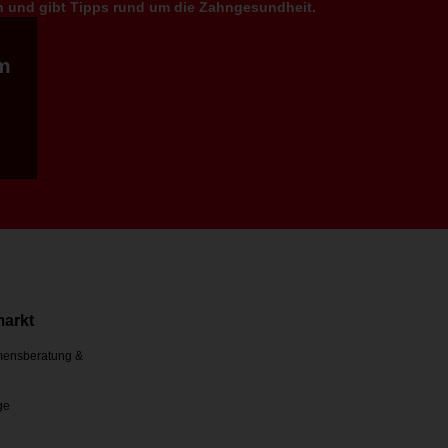
en und gibt Tipps rund um die Zahngesundheit.
m
markt
ensberatung &
ge