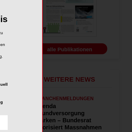
is
zu
hen
alle Publikationen
g.
WEITERE NEWS
uell
BRANCHENMELDUNGEN
ng
Agenda
Grundversorgung
stärken – Bundesrat
priorisiert Massnahmen