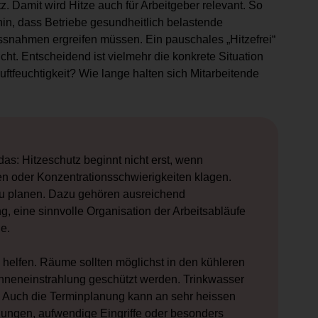
. Damit wird Hitze auch für Arbeitgeber relevant. So
hin, dass Betriebe gesundheitlich belastende
snahmen ergreifen müssen. Ein pauschales „Hitzefrei“
cht. Entscheidend ist vielmehr die konkrete Situation
ftfeuchtigkeit? Wie lange halten sich Mitarbeitende
as: Hitzeschutz beginnt nicht erst, wenn
n oder Konzentrationsschwierigkeiten klagen.
u planen. Dazu gehören ausreichend
, eine sinnvolle Organisation der Arbeitsabläufe
de.
helfen. Räume sollten möglichst in den kühleren
onneneinstrahlung geschützt werden. Trinkwasser
in. Auch die Terminplanung kann an sehr heissen
ungen, aufwendige Eingriffe oder besonders