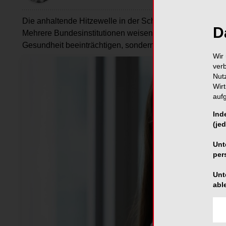
Die anhaltende Hitzewelle in der Schweiz beschäftigt z
D
Mehrere Bundesinstitutionen weisen derzeit darauf hin, 
Gesundheit beeinträchtigen, sondern auch am Arbeitspla
Wir 
ver
Nut
Wir
auf
Ind
(jed
Unt
per
Unt
abl