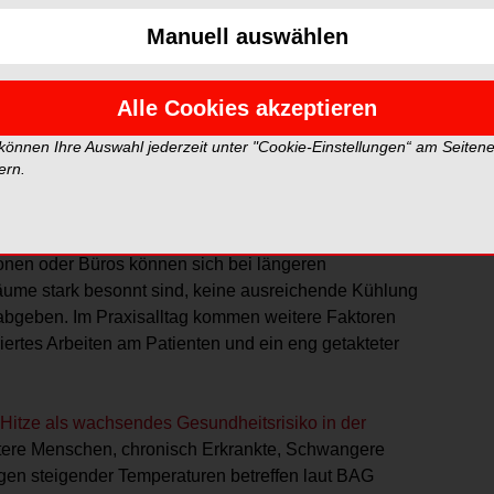
Manuell auswählen
Foto: fizkes – stock.adobe.com
iode von einer „Hitzewelle von historischem Ausmass“.
Alle Cookies akzeptieren
retariat für Wirtschaft (SECO) und die Suva weisen
 können Ihre Auswahl jederzeit unter "Cookie-Einstellungen“ am Seiten
hlen Schutzmassnahmen für Bevölkerung, Arbeitgebende
ern.
denn hohe Temperaturen machen nicht an der Praxistür
zonen oder Büros können sich bei längeren
äume stark besonnt sind, keine ausreichende Kühlung
abgeben. Im Praxisalltag kommen weitere Faktoren
ertes Arbeiten am Patienten und ein eng getakteter
Hitze als wachsendes Gesundheitsrisiko in der
ltere Menschen, chronisch Erkrankte, Schwangere
lgen steigender Temperaturen betreffen laut BAG