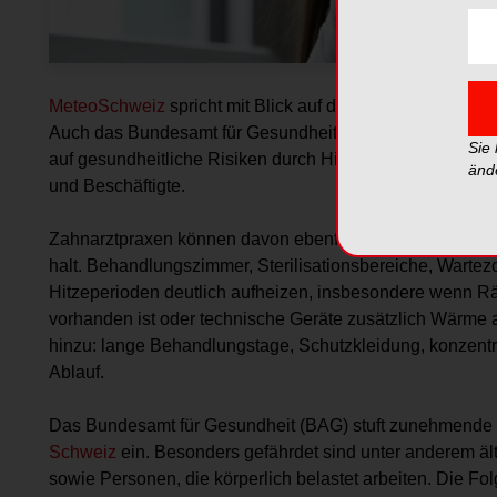
MeteoSchweiz
spricht mit Blick auf die jüngste Hitzeper
Auch das Bundesamt für Gesundheit (BAG), das Staatssek
Sie
auf gesundheitliche Risiken durch Hitze hin und empfe
änd
und Beschäftigte.
Zahnarztpraxen können davon ebenfalls betroffen sein, 
halt. Behandlungszimmer, Sterilisationsbereiche, Warte
Hitzeperioden deutlich aufheizen, insbesondere wenn R
vorhanden ist oder technische Geräte zusätzlich Wärme 
hinzu: lange Behandlungstage, Schutzkleidung, konzentri
Ablauf.
Das Bundesamt für Gesundheit (BAG) stuft zunehmende
Schweiz
ein. Besonders gefährdet sind unter anderem ä
sowie Personen, die körperlich belastet arbeiten. Die Fo