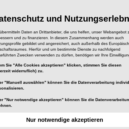
unehmend auch den Arbeits- und Gesundheitsschutz.
atenschutz und Nutzungserlebn
dass hohe Temperaturen nicht nur die allgemeine
tz zu einer erheblichen Belastung werden können.
übermitteln Daten an Drittanbieter, die uns helfen, unser Webangebot 
bessern und zu finanzieren. In diesem Zusammenhang werden auch
zungsprofile gebildet und angereichert, auch außerhalb des Europäisc
tschaftsraumes. Hierfür und um bestimmte Dienste zu nachfolgend
geführten Zwecken verwenden zu dürfen, benötigen wir Ihre Einwilligun
em Sie "Alle Cookies akzeptieren" klicken, stimmen Sie diesen
erzeit widerruflich) zu.
er "Manuell auswählen" können Sie die Datenverarbeitung individ
sonalisieren.
er "Nur notwendige akzeptieren" können Sie die Datenverarbeitu
ehnen.
Nur notwendige akzeptieren