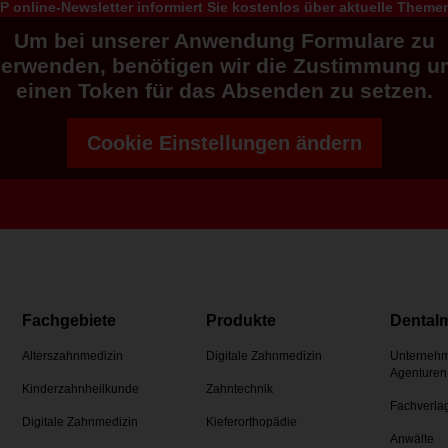
 online-Newsletter informiert Sie kostenlos über aktuelle Them
Um bei unserer Anwendung Formulare zu
verwenden, benötigen wir die Zustimmung u
einen Token für das Absenden zu setzen.
Cookie Einstellungen ändern
Fachgebiete
Produkte
Dental
Alterszahnmedizin
Digitale Zahnmedizin
Unternehm
Agenturen
Kinderzahnheilkunde
Zahntechnik
Fachverla
Digitale Zahnmedizin
Kieferorthopädie
Anwälte