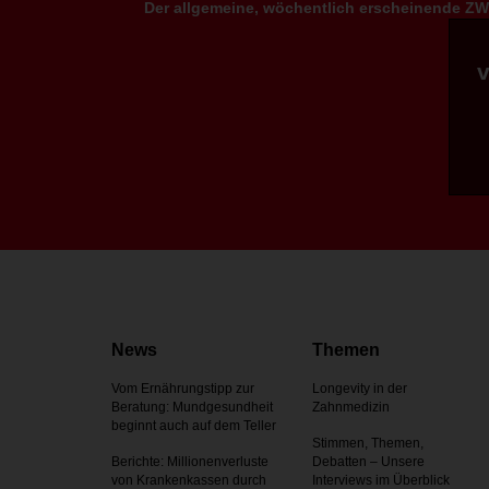
Der allgemeine, wöchentlich erscheinende ZWP
News
Themen
Vom Ernährungstipp zur
Longevity in der
Beratung: Mundgesundheit
Zahnmedizin
beginnt auch auf dem Teller
Stimmen, Themen,
Berichte: Millionenverluste
Debatten – Unsere
von Krankenkassen durch
Interviews im Überblick