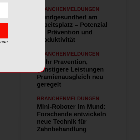
BRANCHENMELDUNGEN
Mundgesundheit am
Arbeitsplatz – Potenzial
für Prävention und
Produktivität
ende
BRANCHENMELDUNGEN
Mehr Prävention,
günstigere Leistungen –
Prämienausgleich neu
geregelt
BRANCHENMELDUNGEN
Mini-Roboter im Mund:
Forschende entwickeln
neue Technik für
Zahnbehandlung