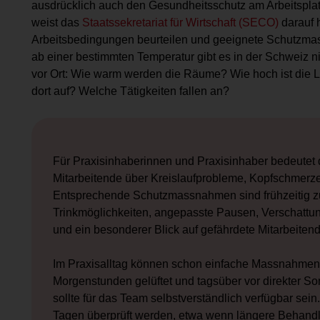
ausdrücklich auch den Gesundheitsschutz am Arbeitsplatz
weist das
Staatssekretariat für Wirtschaft (SECO)
darauf 
Arbeitsbedingungen beurteilen und geeignete Schutzmas
ab einer bestimmten Temperatur gibt es in der Schweiz ni
vor Ort: Wie warm werden die Räume? Wie hoch ist die Lu
dort auf? Welche Tätigkeiten fallen an?
Für Praxisinhaberinnen und Praxisinhaber bedeutet d
Mitarbeitende über Kreislaufprobleme, Kopfschmerze
Entsprechende Schutzmassnahmen sind frühzeitig z
Trinkmöglichkeiten, angepasste Pausen, Verschattung
und ein besonderer Blick auf gefährdete Mitarbeiten
Im Praxisalltag können schon einfache Massnahmen 
Morgenstunden gelüftet und tagsüber vor direkter S
sollte für das Team selbstverständlich verfügbar se
Tagen überprüft werden, etwa wenn längere Behandl