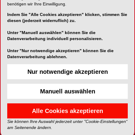
benötigen wir Ihre Einwilligung.
Kongressprogramm. Medienpartner war die
Dental Tribune Schweiz.
Indem Sie "Alle Cookies akzeptieren" klicken, stimmen Sie
diesen (jederzeit widerruflich) zu.
Impressionen aus Basel
Unter "Manuell auswählen" können Sie die
Datenverarbeitung individuell personalisieren.
Unter "Nur notwendige akzeptieren" können Sie die
Datenverarbeitung ablehnen.
Nur notwendige akzeptieren
Manuell auswählen
Alle Cookies akzeptieren
Der 39. Jahreskongress Swiss Dental Hygienists in
Gleic
Sie können Ihre Auswahl jederzeit unter "Cookie-Einstellungen“
Basel ist eröffnet
Andra
am Seitenende ändern.
Schül