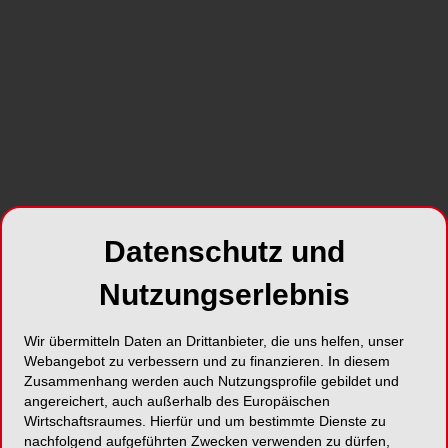
Foto: © Swiss Dental Hygienists
„Die einzige Konstante im Universum ist die
Veränderung“ – diese Erkenntnis des
griechischen Philosophen Heraklit von
Ephesus (etwa 540 – 480 v. Chr.) haben sich
Datenschutz und
die Schweizer Dentalhygienikerinnen für ihren
diesjährigen Kongress zu eigen gemacht.
Nutzungserlebnis
„Changing Times“ in der drittgrössten Stadt der
Wir übermitteln Daten an Drittanbieter, die uns helfen, unser
Schweiz: Am 14. und 15. November erlebten die
Webangebot zu verbessern und zu finanzieren. In diesem
1’170 angemeldeten Teilnehmer des diesjährigen
Zusammenhang werden auch Nutzungsprofile gebildet und
Jahreskongresses von Swiss Dental Hygienists
angereichert, auch außerhalb des Europäischen
im Congress Center der Messe Basel ein
Wirtschaftsraumes. Hierfür und um bestimmte Dienste zu
nachfolgend aufgeführten Zwecken verwenden zu dürfen,
interessantes und vielschichtiges