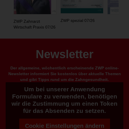
ZWP spezial 07/26
ZWP Zahnarzt
Wirtschaft Praxis 07/26
Newsletter
Der allgemeine, wöchentlich erscheinende ZWP online-
Newsletter informiert Sie kostenlos über aktuelle Themen
und gibt Tipps rund um die Zahngesundheit.
Um bei unserer Anwendung
Formulare zu verwenden, benötigen
wir die Zustimmung um einen Token
für das Absenden zu setzen.
Cookie Einstellungen ändern