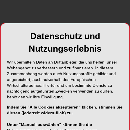
MEDIA AG gemeinsam mit ihren Kollegen der
Dental Tribune International Group erneut die
Laufschuhe und gingen beim Leipziger
Firmenlauf an den Start.
Datenschutz und
Nutzungserlebnis
Wir übermitteln Daten an Drittanbieter, die uns helfen, unser
Webangebot zu verbessern und zu finanzieren. In diesem
Zusammenhang werden auch Nutzungsprofile gebildet und
angereichert, auch außerhalb des Europäischen
Wirtschaftsraumes. Hierfür und um bestimmte Dienste zu
Foto: OEMUS MEDIA AG
nachfolgend aufgeführten Zwecken verwenden zu dürfen,
Bei sommerlichen 27 Grad und bestem Laufwetter
benötigen wir Ihre Einwilligung.
– je nachdem, wen man fragt – gingen rund
Indem Sie "Alle Cookies akzeptieren" klicken, stimmen Sie
21.800 Läuferinnen und Läufer aus 950
diesen (jederzeit widerruflich) zu.
Unternehmen an den Start. Damit war der
Leipziger Firmenlauf 2026 größer als je zuvor.
Unter "Manuell auswählen" können Sie die