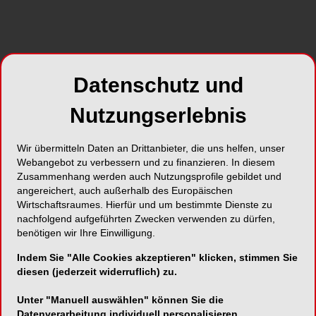
sich mit Bologna stark verändert“, so die
Klinikdirektorin, „die Grundlagen der Ausbildung
seien aber gleich geblieben“. Die Nachfolgerin
von Prof. Alfred H. Geering präsentierte die
Datenschutz und
Veränderungen der letzten 10 Jahren seit ihrem
Amtsantritt. Neu ist in erster Linie die strukturierte
Nutzungserlebnis
Weiterbildung mit Fachzahnarzttiteln, die seit rund
10 Jahren von der SSO und dem BAG anerkannt
Wir übermitteln Daten an Drittanbieter, die uns helfen, unser
sind. Alle neun an der Klinik für zahnärztliche
Webangebot zu verbessern und zu finanzieren. In diesem
Prothetik ausgebildeten Spezialisten in
Zusammenhang werden auch Nutzungsprofile gebildet und
Rekonstruktiver Zahnmedizin waren anwesend –
angereichert, auch außerhalb des Europäischen
eine schöne Geste der Verbundenheit.
Wirtschaftsraumes. Hierfür und um bestimmte Dienste zu
nachfolgend aufgeführten Zwecken verwenden zu dürfen,
benötigen wir Ihre Einwilligung.
Indem Sie "Alle Cookies akzeptieren" klicken, stimmen Sie
diesen (jederzeit widerruflich) zu.
Unter "Manuell auswählen" können Sie die
Datenverarbeitung individuell personalisieren.