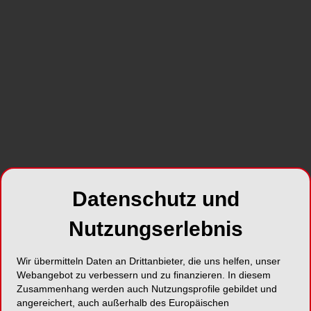
Kurzvita
Vita anzeigen
Artikel auf ZWP online
Datenschutz und
Nutzungserlebnis
Wir übermitteln Daten an Drittanbieter, die uns helfen, unser
BRANCHENMELDUNGEN
12.11.2012
Webangebot zu verbessern und zu finanzieren. In diesem
Therapieentscheide in der
Zusammenhang werden auch Nutzungsprofile gebildet und
präventiven und restaurativen
angereichert, auch außerhalb des Europäischen