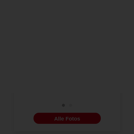
BILDERGALERIE
ENDODONTOLOGIE
12.11.2012
COSMETIC DEN
SVPR Jahrestagung 2012
"Moderne 
Symposiu
Alle Fotos