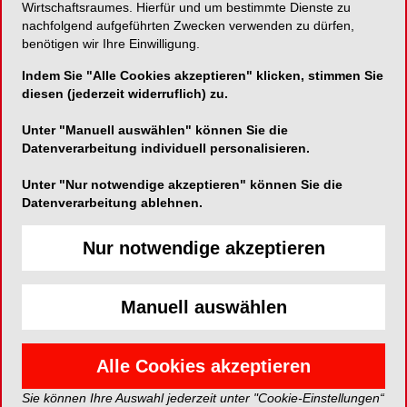
Zahnmedizin
Wirtschaftsraumes. Hierfür und um bestimmte Dienste zu
nachfolgend aufgeführten Zwecken verwenden zu dürfen,
Ob präventiv oder restaurantiv: Die
benötigen wir Ihre Einwilligung.
Entscheidung für eine bestimmte Therapie
Indem Sie "Alle Cookies akzeptieren" klicken, stimmen Sie
stellt die Grundvoraussetzung für eine
diesen (jederzeit widerruflich) zu.
Behandlung in der zahnärztlichen Praxis
dar. Bei der Jahrestagung der SVPR
Unter "Manuell auswählen" können Sie die
Datenverarbeitung individuell personalisieren.
referierten dazu gleich mehrere Experten in
diversen Tagungsvorträgen.
Unter "Nur notwendige akzeptieren" können Sie die
Datenverarbeitung ablehnen.
Nur notwendige akzeptieren
Manuell auswählen
Alle Cookies akzeptieren
Sie können Ihre Auswahl jederzeit unter "Cookie-Einstellungen“
BRANCHENMELDUNGEN
24.04.2012