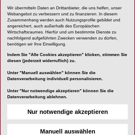
Wir übermitteln Daten an Drittanbieter, die uns helfen, unser
Webangebot zu verbessern und zu finanzieren. In diesem
Auch in der Kieferchirurgie hat sich
Zusammenhang werden auch Nutzungsprofile gebildet und
Botulinumtoxin längst als therapeutisches Mittel
angereichert, auch außerhalb des Europäischen
etabliert.
Dr. Dr. Florian Fischer
und Priv. -Doz. Dr.
Wirtschaftsraumes. Hierfür und um bestimmte Dienste zu
Dr. Matthias Wenghoefer beleuchten nicht nur
nachfolgend aufgeführten Zwecken verwenden zu dürfen,
aktuelle Einsatzgebiete, sondern geben
benötigen wir Ihre Einwilligung.
zusätzlich einen Überblick zu
Vorteilen und
Indem Sie "Alle Cookies akzeptieren" klicken, stimmen Sie
Limitationen der Botulinumtoxin-Anwendung im
diesen (jederzeit widerruflich) zu.
kieferchirurgischen Kontext
.
Unter "Manuell auswählen" können Sie die
Datenverarbeitung individuell personalisieren.
Sie ist in aller Munde – die
neue S3-Leitlinie in
Bezug auf Vitamin-D-Bestimmung und
Unter "Nur notwendige akzeptieren" können Sie die
Supplementierung
in der dentalen Implantologie.
Datenverarbeitung ablehnen.
Im Interview mit den Autoren der Leitlinie
Prof. Dr.
Dr. Knut A. Grötz
,
Dr. Moritz B. Schlenz
und Dr.
Nur notwendige akzeptieren
Joscha G. Werny wird bspw. die Frage
thematisiert: Welche Rolle kann das Vitamin im
implantologischen Kontext spielen?
Manuell auswählen