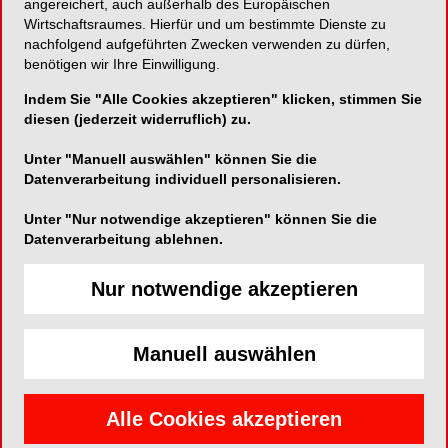
angereichert, auch außerhalb des Europäischen
Fachbeitrags den
Einsatz einer neuartigen NiTi-
Wirtschaftsraumes. Hierfür und um bestimmte Dienste zu
nachfolgend aufgeführten Zwecken verwenden zu dürfen,
Feilensequenz
vor.
benötigen wir Ihre Einwilligung.
Außerdem gibt Gudrun Mentel in ihrem Artikel
Indem Sie "Alle Cookies akzeptieren" klicken, stimmen Sie
diesen (jederzeit widerruflich) zu.
wertvolle
Tipps für die Praxisleitung
bei der
Delegation verschiedener Aufgaben, um sich
Unter "Manuell auswählen" können Sie die
selbst im beruflichen Alltag entlasten zu können.
Datenverarbeitung individuell personalisieren.
Ergänzt wird das Heft durch den
Nachbericht zur
9. Jahrestagung
der Deutschen Gesellschaft für
Unter "Nur notwendige akzeptieren" können Sie die
Datenverarbeitung ablehnen.
Endodontologie und zahnärztlichen
Traumatologie e.V. (DGET) sowie einem Tipp zur
Nur notwendige akzeptieren
Vermeidung von Honorarkürzungen
von Gabi
Schäfer.
Manuell auswählen
Alle Cookies akzeptieren