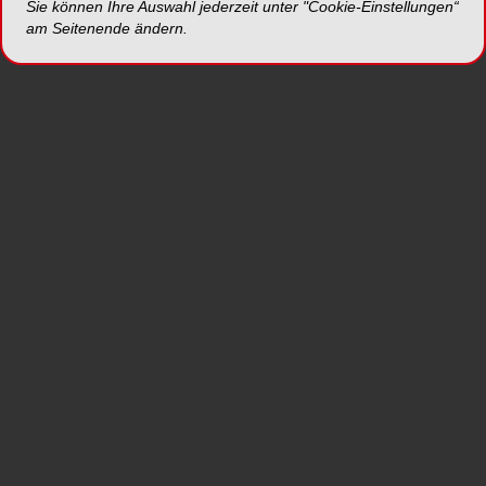
Sie können Ihre Auswahl jederzeit unter "Cookie-Einstellungen“
am Seitenende ändern.
Leser können bereits jetzt schon
das ePaper auf
ZWP online
abrufen und von einer
beispiellosen Vernetzung profitieren. Über die
Infoboxen, die sich seitlich des Textes befinden,
können Leser nützliche Zusatzinformationen zu
Autoren, Produkten und Unternehmen oder
ergänzende Videos und Bildergalerien abrufen.
Alle Zeitschriften der OEMUS MEDIA AG können
auch im verlagseigenen
Onlineshop
bestellt
werden.
Foto: Romolo Tavani – stock.adobe.com/OEMUS
MEDIA AG