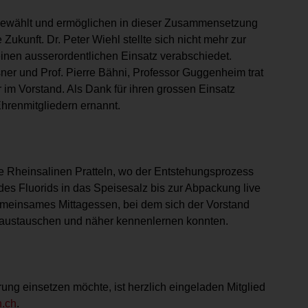
gewählt und ermöglichen in dieser Zusammensetzung
 Zukunft. Dr. Peter Wiehl stellte sich nicht mehr zur
inen ausserordentlichen Einsatz verabschiedet.
sner und Prof. Pierre Bähni, Professor Guggenheim trat
 im Vorstand. Als Dank für ihren grossen Einsatz
hrenmitgliedern ernannt.
 Rheinsalinen Pratteln, wo der Entstehungsprozess
s Fluorids in das Speisesalz bis zur Abpackung live
emeinsames Mittagessen, bei dem sich der Vorstand
ig austauschen und näher kennenlernen konnten.
ng einsetzen möchte, ist herzlich eingeladen Mitglied
h.ch
.