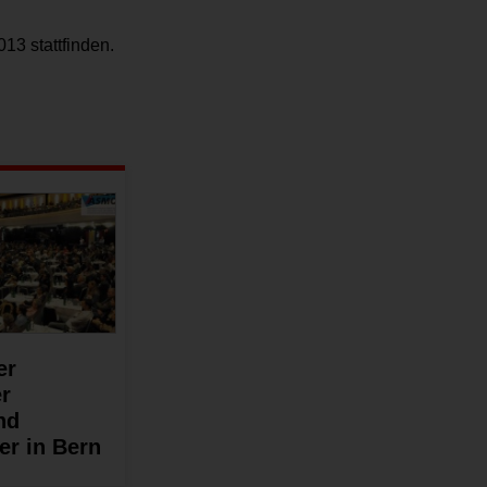
13 stattfinden.
er
r
nd
er in Bern