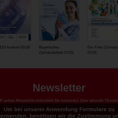
EDI konkret 02/26
Bayerisches
Der Freie Zahnarz
Zahnärzteblatt 07/26
07/26
Newsletter
 online-Newsletter informiert Sie kostenlos über aktuelle Them
Um bei unserer Anwendung Formulare zu
verwenden, benötigen wir die Zustimmung u