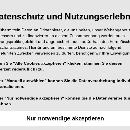
atenschutz und Nutzungserlebn
übermitteln Daten an Drittanbieter, die uns helfen, unser Webangebot 
bessern und zu finanzieren. In diesem Zusammenhang werden auch
zungsprofile gebildet und angereichert, auch außerhalb des Europäisc
tschaftsraumes. Hierfür und um bestimmte Dienste zu nachfolgend
geführten Zwecken verwenden zu dürfen, benötigen wir Ihre Einwilligun
em Sie "Alle Cookies akzeptieren" klicken, stimmen Sie diesen
erzeit widerruflich) zu.
er "Manuell auswählen" können Sie die Datenverarbeitung individ
sonalisieren.
Foto: © Med. dent. Roman Wieland
rachte unter anderem einen neuen Vorstand hervor.
er "Nur notwendige akzeptieren" können Sie die Datenverarbeitu
ehnen.
on Zahnfreundlich zur Generalversammlung in den
Nur notwendige akzeptieren
hr Projektleiterin der Aktion Zahnfreundlich, führte