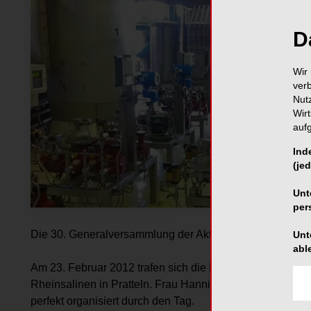
D
Wir 
ver
Nut
Wir
auf
Ind
(jed
Unt
per
Die 30. Generalversammlung der Aktion Zahnfreundlich b
Unt
abl
Am 23. Februar 2012 trafen sich die Mitglieder der Akti
Rheinsalinen in Pratteln. Frau Hanni Mathis, seit einem Ja
perfekt organisiert durch den Tag.