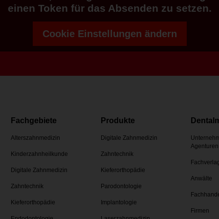
einen Token für das Absenden zu setzen.
Cookie Einstellungen ändern
Fachgebiete
Produkte
Dental
Alterszahnmedizin
Digitale Zahnmedizin
Unternehm
Agenturen
Kinderzahnheilkunde
Zahntechnik
Fachverla
Digitale Zahnmedizin
Kieferorthopädie
Anwälte
Zahntechnik
Parodontologie
Fachhand
Kieferorthopädie
Implantologie
Firmen
Endodontologie
Laserzahnmedizin