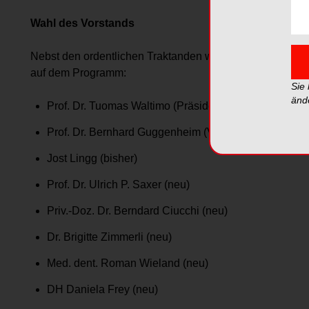
Wahl des Vorstands
Nebst den ordentlichen Traktanden wie Rückblick, Budge
auf dem Programm:
Sie
änd
Prof. Dr. Tuomas Waltimo (Präsident, neu)
Prof. Dr. Bernhard Guggenheim (Vizepräsident, bisher
Jost Lingg (bisher)
Prof. Dr. Ulrich P. Saxer (neu)
Priv.-Doz. Dr. Berndard Ciucchi (neu)
Dr. Brigitte Zimmerli (neu)
Med. dent. Roman Wieland (neu)
DH Daniela Frey (neu)