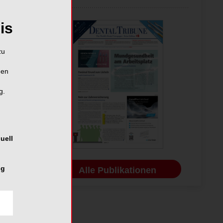
is
zu
hen
g.
uell
ng
Alle Publikationen