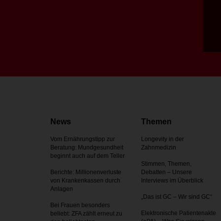
News
Themen
Vom Ernährungstipp zur
Longevity in der
Beratung: Mundgesundheit
Zahnmedizin
beginnt auch auf dem Teller
Stimmen, Themen,
Berichte: Millionenverluste
Debatten – Unsere
von Krankenkassen durch
Interviews im Überblick
Anlagen
„Das ist GC – Wir sind GC“
Bei Frauen besonders
Elektronische Patientenakte
beliebt: ZFA zählt erneut zu