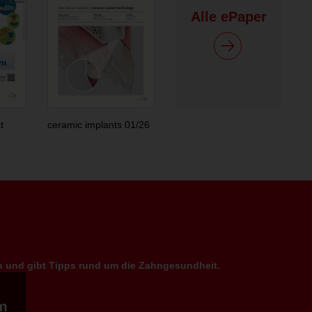
Alle ePaper
t
ceramic implants 01/26
en und gibt Tipps rund um die Zahngesundheit.
m