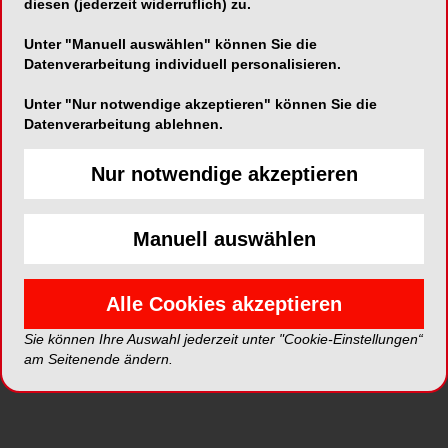
Schlafstörungen zu leiden. Besonders stark
diesen (jederzeit widerruflich) zu.
betroffen sind Frauen sowie junge Menschen im
Unter "Manuell auswählen" können Sie die
Alter von 15 bis 39 Jahren.
Datenverarbeitung individuell personalisieren.
Meilenstein für die
Unter "Nur notwendige akzeptieren" können Sie die
Datenverarbeitung ablehnen.
forensische Forschung
Nur notwendige akzeptieren
Obwohl Müdigkeit weit verbreitet ist, liess sie sich
bislang nicht direkt und objektiv in
Manuell auswählen
Körperflüssigkeiten messen. Ein Forschungsteam
des Instituts für Rechtsmedizin und des Instituts
für Pharmakologie der Universität Zürich hat
Alle Cookies akzeptieren
deshalb untersucht, ob sich Schlafmangel anhand
Sie können Ihre Auswahl jederzeit unter "Cookie-Einstellungen“
von Stoffwechselveränderungen im Speichel
am Seitenende ändern.
nachweisen lässt.
«Unsere Studie liefert die ersten direkten