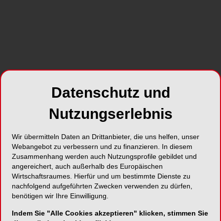
Strassenverkehr und in sicherheitskritischen
Berufen zu erhöhen.
SHARE
Datenschutz und
Nutzungserlebnis
Wir übermitteln Daten an Drittanbieter, die uns helfen, unser
Webangebot zu verbessern und zu finanzieren. In diesem
Foto: pix4U – stock.adobe.com
Zusammenhang werden auch Nutzungsprofile gebildet und
Guter Schlaf ist für die körperliche und geistige
angereichert, auch außerhalb des Europäischen
Gesundheit unerlässlich. Dennoch sind
Wirtschaftsraumes. Hierfür und um bestimmte Dienste zu
Schlafprobleme weit verbreitet: So gab etwa ein
nachfolgend aufgeführten Zwecken verwenden zu dürfen,
benötigen wir Ihre Einwilligung.
Drittel der Bevölkerung in der letzten
schweizerischen Gesundheitsbefragung an, unter
Indem Sie "Alle Cookies akzeptieren" klicken, stimmen Sie