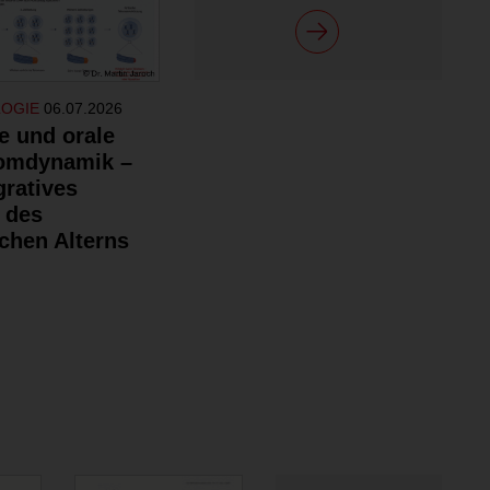
LOGIE
06.07.2026
e und orale
omdynamik –
gratives
 des
chen Alterns