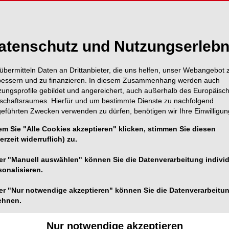
atenschutz und Nutzungserlebn
übermitteln Daten an Drittanbieter, die uns helfen, unser Webangebot 
bessern und zu finanzieren. In diesem Zusammenhang werden auch
zungsprofile gebildet und angereichert, auch außerhalb des Europäisc
tschaftsraumes. Hierfür und um bestimmte Dienste zu nachfolgend
geführten Zwecken verwenden zu dürfen, benötigen wir Ihre Einwilligun
em Sie "Alle Cookies akzeptieren" klicken, stimmen Sie diesen
erzeit widerruflich) zu.
er "Manuell auswählen" können Sie die Datenverarbeitung individ
ven Presserundgang an ihren Stand ein. Präsentiert wurde
sonalisieren.
m Bereich 3D-Druck, sowie Materialien, Smart Veneering,
Digital Workflow und vieles mehr.
er "Nur notwendige akzeptieren" können Sie die Datenverarbeitu
ehnen.
1/1
Nur notwendige akzeptieren