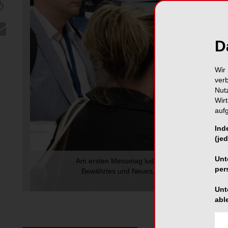
D
Wir 
ver
Nut
Wir
auf
Ind
(jed
Unt
Am ersten Messetag lud BEGO zu einem exklusi
per
Bewährtes und Neues, u.a. ein Update aus de
VarseoSmile Teeth, 
Unt
abl