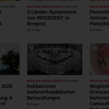
N
17.06.2026
NEUE BILDERGALERIEN
15.06.2026
NEUE BILDE
I
3-Länder-Symposium
Persist
von REGEDENT in
Antrum-
6
Bregenz
Panzyto
16 Fotos
8 Fotos
NEUE BILDERGALERIEN
05.06.2026
NEUE BILDE
 2026
Indikationen
Möglich
kieferorthopädischer
Grenzen
dung &
Behandlungen
kiefero
rit
Camoufl
8 Fotos