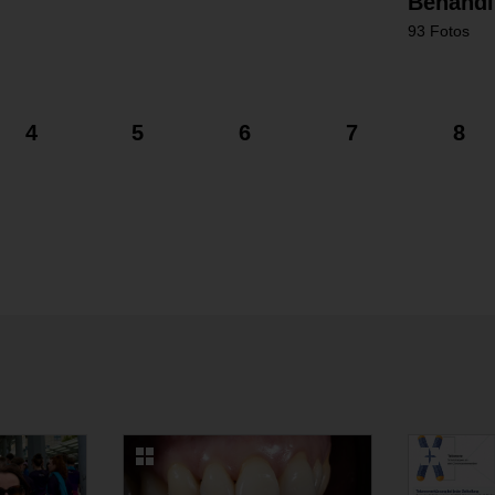
Behandlu
93 Fotos
4
5
6
7
8