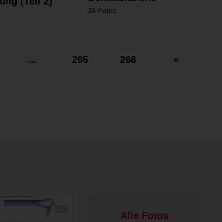
ng (Teil 2)
24 Fotos
...
265
266
»
Alle Fotos