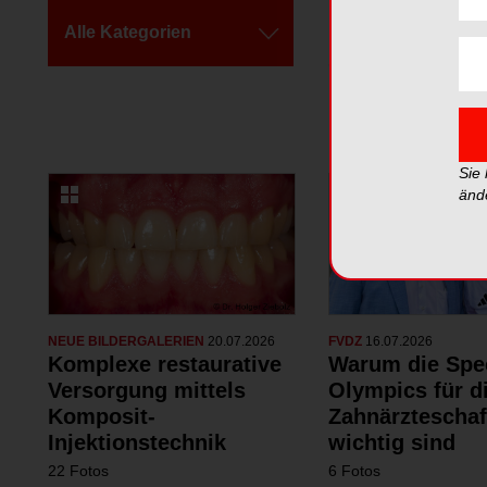
Alle Kategorien
Alle Galerien
Sie
änd
NEUE BILDERGALERIEN
20.07.2026
FVDZ
16.07.2026
Komplexe restaurative
Warum die Spe
Versorgung mittels
Olympics für d
Komposit-
Zahnärzteschaf
Injektionstechnik
wichtig sind
22 Fotos
6 Fotos