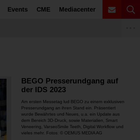
Events
CME
Mediacenter
ts
 Recht
Autoren
CME Partner
en, Debatten – Unsere Interviews im
igenknochenaufbau im atrophierten
zeichnung für bredent medical beim Dental
sights
ETAG 2027
uteilen bei Elektroaltgeräten und die damit
Laserzahnmedizin
Innungen
enzahnbereich
ard 2026
Risiken
ale
roteine in der Dentalhygiene?
zum Tag der Zahnges­sundheit: Gesund
rte
gung des BDO
ische Elektroaltgeräte nicht auf den
Prophylaxe
Universitäten
d – Kau dich fit!
dürfen
BEGO Presserundgang auf
Patientenakte (ePA) – Was Sie wissen
iel – Klinische Aspekte von
ein Gedanke: Wer findet sich hier wieder?
ktivator und BT2 Tiefbiss-Korrektor
gung der DGET
ken bei nicht ordnungsgemäßen Entsorgungen
Zahntechnik
Zahntechnik Meisterschulen
der IDS 2023
ungen
Am ersten Messetag lud BEGO zu einem exklusiven
Alterszahnmedizin
Unternehmensberatung & Agenturen
Presserundgang an ihren Stand ein. Präsentiert
wurde Bewährtes und Neues, u.a. ein Update aus
dem Bereich 3D-Druck, sowie Materialien, Smart
Veneering, VarseoSmile Teeth, Digital Workflow und
vieles mehr. Fotos: © OEMUS MEDIA AG