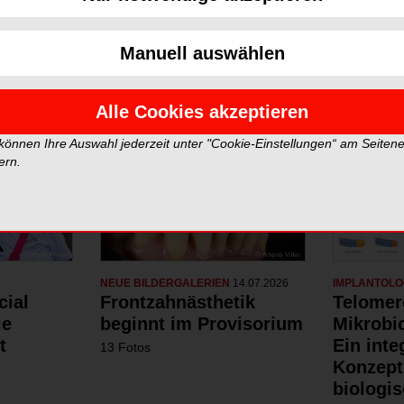
Neue Galerien
Top Gale
Manuell auswählen
Alle Cookies akzeptieren
 können Ihre Auswahl jederzeit unter "Cookie-Einstellungen“ am Seiten
ern.
NEUE BILDERGALERIEN
14.07.2026
IMPLANTOLO
cial
Frontzahnästhetik
Telomer
ie
beginnt im Provisorium
Mikrobi
t
Ein inte
13 Fotos
Konzept
biologis