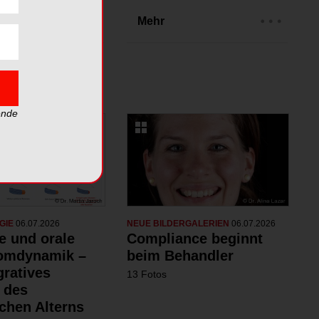
rien
Mehr
ende
GIE
06.07.2026
NEUE BILDERGALERIEN
06.07.2026
e und orale
Compliance beginnt
omdynamik –
beim Behandler
gratives
13 Fotos
 des
chen Alterns