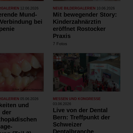
RGALERIEN
12.06.2026
NEUE BILDERGALERIEN
10.06.2026
ierende Mund-
Mit bewegender Story:
Verbindung bei
Kinderzahnärztin
penie
eröffnet Rostocker
Praxis
7 Fotos
RGALERIEN
05.06.2026
MESSEN UND KONGRESSE
keiten und
03.06.2026
Live von der Dental
 der
Bern: Treffpunkt der
rthopädischen
Schweizer
age-
Dentalbranche