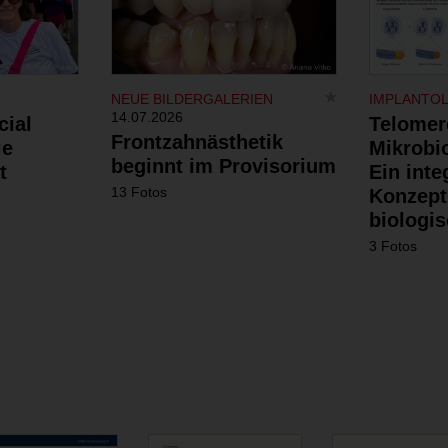
NEUE BILDERGALERIEN
IMPLANTO
14.07.2026
cial
Telomer
Frontzahnästhetik
ie
Mikrobi
beginnt im Provisorium
t
Ein inte
13 Fotos
Konzept
biologis
3 Fotos