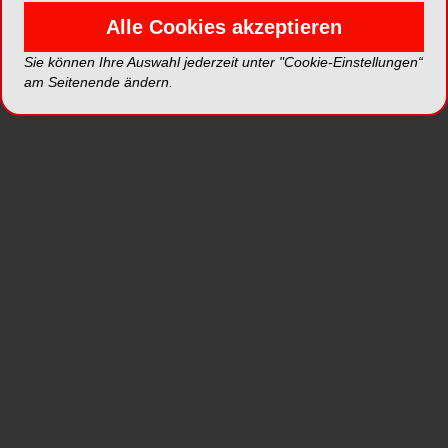
Alle Cookies akzeptieren
Hochleistungs-Polymerisationsgerät mit einer
sehr hohen Lichtintensität von bis zu 2000
Sie können Ihre Auswahl jederzeit unter "Cookie-Einstellungen“
mW/cm² im Turbo-Programm und sehr kurzen
am Seitenende ändern.
Belichtungszeiten ab 5 Sekunden.
Dank der hohen Lichtleistung gelangt auch bei
einer hochwertigen vollkeramischen Restauration
stets genügend Energie durch die Krone oder das
Inlay – für eine ausreichende und zuverlässige
Aushärtung des licht- oder dualhärtenden
Composites.
sehr kurze Polymerisationszeiten dank hoher
Lichtleistung von 2'000 mW/cm²
Polywave®-LED mit halogenähnlichem
Breitbandspektrum
schnelle Polymerisation aller lichthärtenden
Dentalmaterialien im Wellenlängenbereich