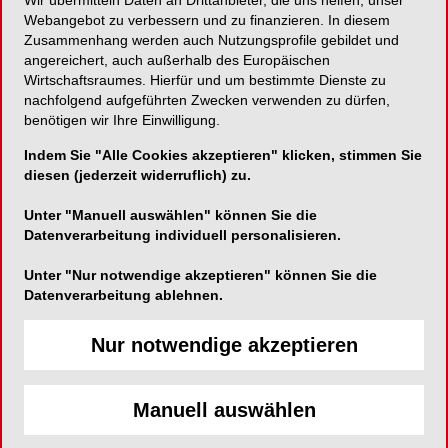
Wir übermitteln Daten an Drittanbieter, die uns helfen, unser
Webangebot zu verbessern und zu finanzieren. In diesem
Hochleistungs-Polymerisationsgerät
Zusammenhang werden auch Nutzungsprofile gebildet und
angereichert, auch außerhalb des Europäischen
Wirtschaftsraumes. Hierfür und um bestimmte Dienste zu
nachfolgend aufgeführten Zwecken verwenden zu dürfen,
benötigen wir Ihre Einwilligung.
minilu GmbH
Indem Sie "Alle Cookies akzeptieren" klicken, stimmen Sie
An den Dieken 65
diesen (jederzeit widerruflich) zu.
40885 Ratingen
Unter "Manuell auswählen" können Sie die
Telefon:
Datenverarbeitung individuell personalisieren.
Fax:
Unter "Nur notwendige akzeptieren" können Sie die
E-Mail:
Datenverarbeitung ablehnen.
Website:
https://www.minilu.de/
Zum Shop
Nur notwendige akzeptieren
Manuell auswählen