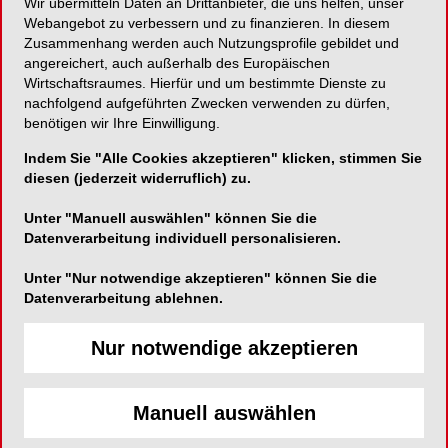
Wir übermitteln Daten an Drittanbieter, die uns helfen, unser
Webangebot zu verbessern und zu finanzieren. In diesem
Reziproke Technik mit guter Instrumentenkontrolle
Zusammenhang werden auch Nutzungsprofile gebildet und
angereichert, auch außerhalb des Europäischen
Wirtschaftsraumes. Hierfür und um bestimmte Dienste zu
nachfolgend aufgeführten Zwecken verwenden zu dürfen,
benötigen wir Ihre Einwilligung.
minilu GmbH
Indem Sie "Alle Cookies akzeptieren" klicken, stimmen Sie
An den Dieken 65
diesen (jederzeit widerruflich) zu.
40885 Ratingen
Unter "Manuell auswählen" können Sie die
Telefon:
Datenverarbeitung individuell personalisieren.
Fax:
Unter "Nur notwendige akzeptieren" können Sie die
E-Mail:
Datenverarbeitung ablehnen.
Website:
https://www.minilu.de/
Zum Shop
Nur notwendige akzeptieren
Manuell auswählen