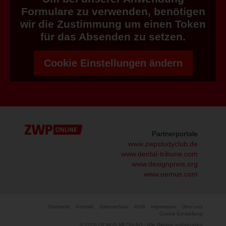
Formulare zu verwenden, benötigen
wir die Zustimmung um einen Token
für das Absenden zu setzen.
Cookie Einstellungen ändern
Partnerportale
www.zwpstudyclub.de
www.dental-tribune.com
www.designpreis.org
www.oemus.com
Startseite
Kontakt
Datenschutz
AGB
Impressum
Über uns
Cookie-Einstellung
© 2026 OEMUS MEDIA AG - Alle Rechte vorbehalten