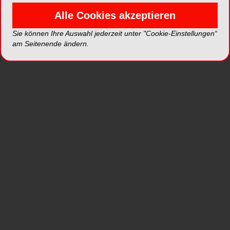
Alle Cookies akzeptieren
Sicher und souverän durch den Kanal.
WaveOne® Gold
ist die Weiterentwicklung
Sie können Ihre Auswahl jederzeit unter "Cookie-Einstellungen“
unseres erfolgreichen reziproken Feilensystems
am Seitenende ändern.
WaveOne®. Die WaveOne® Philosophie bleibt:
Einfachheit!
1 Feile in den meisten Fällen
Berücksichtigung der Wurzelkanalanatomie
Reziproke Technik mit guter
Instrumentenkontrolle
Das neue Level: GOLD
WAVEONE® GOLD Feilen
25mm primary 25/.07
Größere Bandbreite an Kanal-Morphologin.*
Erweitertes Feilensortiment