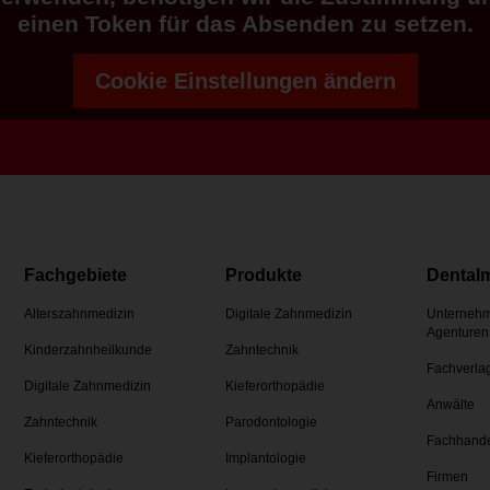
einen Token für das Absenden zu setzen.
Cookie Einstellungen ändern
Fachgebiete
Produkte
Dental
Alterszahnmedizin
Digitale Zahnmedizin
Unternehm
Agenturen
Kinderzahnheilkunde
Zahntechnik
Fachverla
Digitale Zahnmedizin
Kieferorthopädie
Anwälte
Zahntechnik
Parodontologie
Fachhand
Kieferorthopädie
Implantologie
Firmen