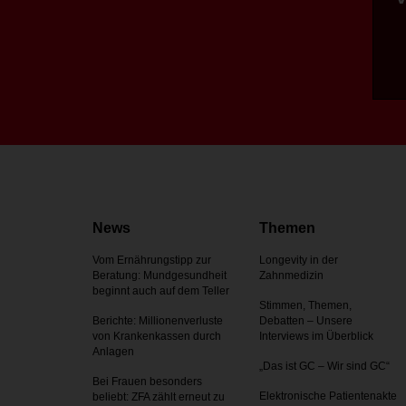
News
Themen
Vom Ernährungstipp zur
Longevity in der
Beratung: Mundgesundheit
Zahnmedizin
beginnt auch auf dem Teller
Stimmen, Themen,
Berichte: Millionenverluste
Debatten – Unsere
von Krankenkassen durch
Interviews im Überblick
Anlagen
„Das ist GC – Wir sind GC“
Bei Frauen besonders
Elektronische Patientenakte
beliebt: ZFA zählt erneut zu