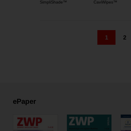
SimpliShade™
CaviWipes™
1
2
ePaper