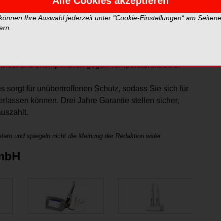
Alle Cookies akzeptieren
d eine vollständige Beschichtung der Kontakte
 – sodass der Akku bei jeder Anwendung korrekt
 können Ihre Auswahl jederzeit unter "Cookie-Einstellungen“ am Seiten
ern.
 besteht aus Valox, einem hochleistungsfähigen
ltagsgebrauch bewährt hat und zahlreiche Vorteile
unststoffabfällen hergestellte und ebenso leichte wie
stoßfest und unempfindlich gegen Temperaturextreme.
sorgt für unübertroffenen Schutz, sodass Sie sich für
erlassen können. Drei Jahre Garantie stellen sicher,
auszahlt.
tern und spiegeln nicht die Meinung der Redaktion wider.
GmbH