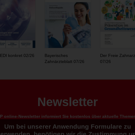
EDI konkret 02/26
Bayerisches
Der Freie Zahnarz
Zahnärzteblatt 07/26
07/26
Newsletter
 online-Newsletter informiert Sie kostenlos über aktuelle Them
Um bei unserer Anwendung Formulare zu
verwenden, benötigen wir die Zustimmung u