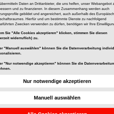
übermitteln Daten an Drittanbieter, die uns helfen, unser Webangebot 
bessern und zu finanzieren. In diesem Zusammenhang werden auch
zungsprofile gebildet und angereichert, auch außerhalb des Europäisc
tschaftsraumes. Hierfür und um bestimmte Dienste zu nachfolgend
geführten Zwecken verwenden zu dürfen, benötigen wir Ihre Einwilligun
etronTM Technologie, ist die neue Generation unserer
em Sie "Alle Cookies akzeptieren" klicken, stimmen Sie diesen
det ausgefeilte Technik mit innovativem Design und
erzeit widerruflich) zu.
 stets verlässliche Polymerisation – damit Sie sich auf
er "Manuell auswählen" können Sie die Datenverarbeitung individ
 Praxis!
sonalisieren.
 (Periodic Level Shifting), d. h. die Lichtleistung wird
er "Nur notwendige akzeptieren" können Sie die Datenverarbeitu
ch von 1.100 mW/cm2auf 1.330 mW/cm2 gesteigert. Die
ehnen.
fert ein kühles Licht mit durchgehend hoher Leistung,
ne Überhitzungsgefahr. Ein flüsterleiser Lüfter und ein
Nur notwendige akzeptieren
en das Gerät – für einen unterbrechungsfreien Betrieb
Manuell auswählen
iter erleichtert den Zugang zu
eformter Akku-Anschluss gewährleistet eng anliegende