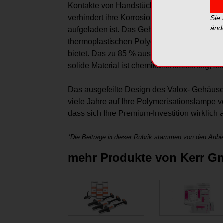
Kontakte von Handstück und Ladestation, un
verhindert ihre Korrosion im Laufe der Zeit
Sie
änd
aufgeladen ist. Das Gehäuse der Demi Plus
thermoplastischen Polyester, der sich im Al
bietet. Das zu 85 % aus wiederverwerteten K
solide Material ist chemikalienbeständig, 
Das ausgefeilte Design des Valox- Gehäuses 
viele Jahre auf Ihre Polymerisationslampe v
dass sich Ihre Premium-Investition wirklich 
*Die Beiträge in dieser Rubrik stammen von den Anbie
mehr Produkte von Kerr 