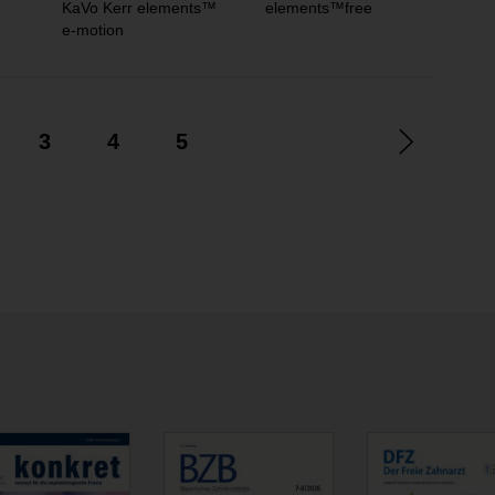
Max
KaVo Kerr elements™
elements™free
e-motion
3
4
5