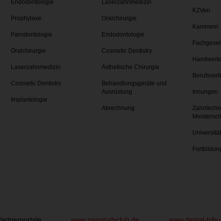
Endodontologie
Laserzahnmedizin
KZVen
Prophylaxe
Oralchirurgie
Kammern
Parodontologie
Endodontologie
Fachgesel
Oralchirurgie
Cosmetic Dentistry
Handwerk
Laserzahnmedizin
Ästhetische Chirurgie
Berufsver
Cosmetic Dentistry
Behandlungsgeräte und
Ausrüstung
Innungen
Implantologie
Abrechnung
Zahntechn
Meistersc
Universitä
Fortbildun
artnerportale
www.zwpstudyclub.de
www.dental-trib