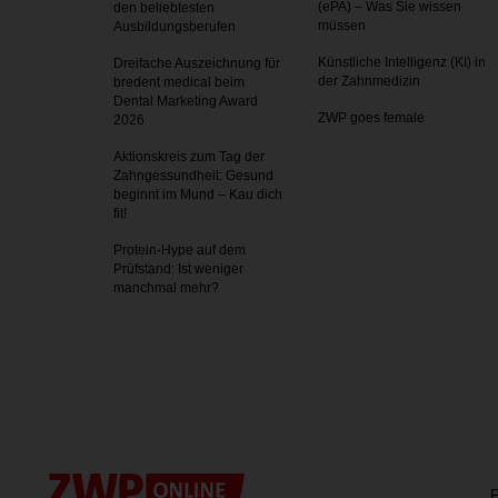
(ePA) – Was Sie wissen
den beliebtesten
müssen
Ausbildungsberufen
Künstliche Intelligenz (KI) in
Dreifache Auszeichnung für
der Zahnmedizin
bredent medical beim
Dental Marketing Award
ZWP goes female
2026
Aktionskreis zum Tag der
Zahnges­sundheit: Gesund
beginnt im Mund – Kau dich
fit!
Protein-Hype auf dem
Prüfstand: Ist weniger
manchmal mehr?
P