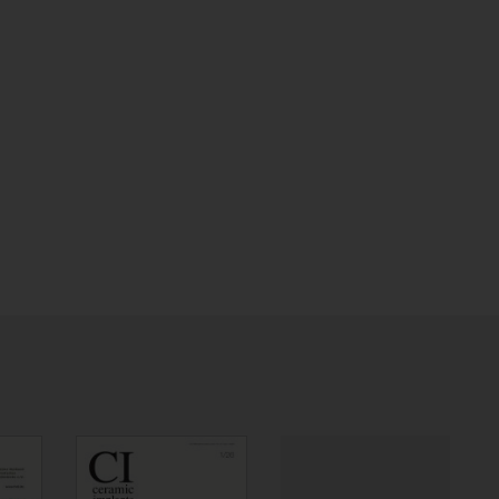
cem Elite Chroma
DEMI™ PLUS
OptiBond XTR