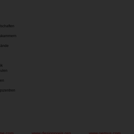
lschaften
skammern
bände
ik
hulen
ten
gszentren
une.com
www.designpreis.org
www.oemus.com