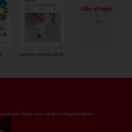
Alle ePaper
t
ceramic implants 01/26
en und gibt Tipps rund um die Zahngesundheit.
m