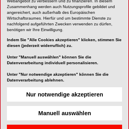
Webangebot zu verbessern und zu finanzieren. In diesem
Zusammenhang werden auch Nutzungsprofile gebildet und
Neues biomimetisches
angereichert, auch außerhalb des Europäischen
Wirtschaftsraumes. Hierfür und um bestimmte Dienste zu
Nanorestaurationsmaterial!
nachfolgend aufgeführten Zwecken verwenden zu dürfen,
benötigen wir Ihre Einwilligung.
Indem Sie "Alle Cookies akzeptieren" klicken, stimmen Sie
diesen (jederzeit widerruflich) zu.
Kerr GmbH
Konrad-Zuse-Straße 6
Unter "Manuell auswählen" können Sie die
52134 Herzogenrath
Datenverarbeitung individuell personalisieren.
Telefon:
00800 – 3032 3032 (gebührenfrei)
Unter "Nur notwendige akzeptieren" können Sie die
Datenverarbeitung ablehnen.
Fax:
E-Mail:
Nur notwendige akzeptieren
Manuell auswählen