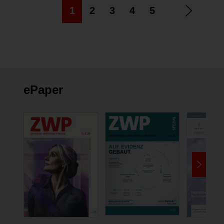
1
2
3
4
5
ePaper