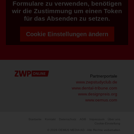
Formulare zu verwenden, benötigen
wir die Zustimmung um einen Token
für das Absenden zu setzen.
Cookie Einstellungen ändern
Partnerportale
www.zwpstudyclub.de
www.dental-tribune.com
www.designpreis.org
www.oemus.com
Startseite
Kontakt
Datenschutz
AGB
Impressum
Über uns
Cookie-Einstellung
© 2026 OEMUS MEDIA AG - Alle Rechte vorbehalten