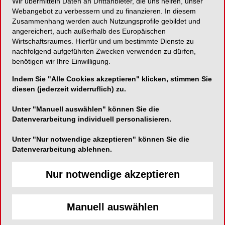
Wir übermitteln Daten an Drittanbieter, die uns helfen, unser
Webangebot zu verbessern und zu finanzieren. In diesem
Effiziente Pflege von Implantaten!
Zusammenhang werden auch Nutzungsprofile gebildet und
angereichert, auch außerhalb des Europäischen
Wirtschaftsraumes. Hierfür und um bestimmte Dienste zu
nachfolgend aufgeführten Zwecken verwenden zu dürfen,
benötigen wir Ihre Einwilligung.
Kerr GmbH
Indem Sie "Alle Cookies akzeptieren" klicken, stimmen Sie
Konrad-Zuse-Straße 6
diesen (jederzeit widerruflich) zu.
52134 Herzogenrath
Unter "Manuell auswählen" können Sie die
Telefon:
00800 – 3032 3032 (gebührenfrei)
Datenverarbeitung individuell personalisieren.
Fax:
Unter "Nur notwendige akzeptieren" können Sie die
E-Mail:
Datenverarbeitung ablehnen.
Nur notwendige akzeptieren
Manuell auswählen
Die Hawe Implant Paste wurde speziell für eine
effiziente und schonende Pflege der Implantate