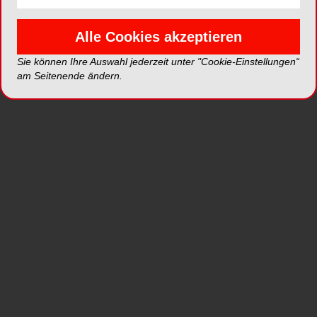
Mit der neuen EXPERTtorque 680 Turbine bietet
KaVo nun neben der GENTLEsilence 8000
Alle Cookies akzeptieren
Turbine, dem SONICflex quick Instrument und
dem PROPHYflex 3 Pulverstrahlgerät ein
Sie können Ihre Auswahl jederzeit unter "Cookie-Einstellungen“
weiteres Produkt für Sirona „Click&Go“- und NSK-
am Seitenende ändern.
„FlexiQuik“-Kupplungen an und ergänzt damit
sein Portfolio für Fremdkupplungen. Die neue
EXPERTtorque Turbine überzeugt nun auch
Zahnärzte mit Sirona- oder NSK-Kupplungen
durch ihr hervorragendes Preis-Langlebigkeits-
Verhältnis, ihre bewährte Ausstattung und ihre
enorme Arbeitseffizienz – genau das Richtige für
Praxen, die vor allem auf Effizienz setzen. Weitere
Pluspunkte sind der kleine Kopf und die optimale
Ausleuchtung, die für eine sehr gute Sicht auf das
Arbeitsfeld sorgen. Schon seit geraumer Zeit
besteht auch für Fremdanwender die Möglichkeit,
hochqualitative KaVo Instrumente, wie die
GENTLEsilence 8000 zu nutzen. Durch das