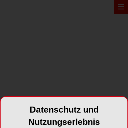
PRODUKT*
Datenschutz und
Nutzungserlebnis
EXPERTtorque 680 Turbine