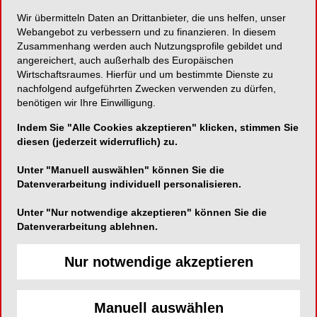
Wir übermitteln Daten an Drittanbieter, die uns helfen, unser
Kavo-Qualität für Fremdkupplungen!
Webangebot zu verbessern und zu finanzieren. In diesem
Zusammenhang werden auch Nutzungsprofile gebildet und
angereichert, auch außerhalb des Europäischen
Wirtschaftsraumes. Hierfür und um bestimmte Dienste zu
nachfolgend aufgeführten Zwecken verwenden zu dürfen,
KaVo Dental GmbH
benötigen wir Ihre Einwilligung.
Bismarckring 39
Indem Sie "Alle Cookies akzeptieren" klicken, stimmen Sie
88400 Biberach/Riß
diesen (jederzeit widerruflich) zu.
Telefon:
07351-560
Unter "Manuell auswählen" können Sie die
Fax:
07351-561488
Datenverarbeitung individuell personalisieren.
E-Mail:
Unter "Nur notwendige akzeptieren" können Sie die
Website:
https://www.kavo.com
Datenverarbeitung ablehnen.
Nur notwendige akzeptieren
Manuell auswählen