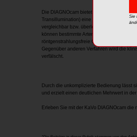
Die DIAGNOcam bietet mit seiner DIFOTI-Tec
Sie
Transillumination) eine hohe diagnostische 
änd
vergleichbar bzw. überlegen ist, insbesond
können bestimmte Arten der Sekundärkaries
röntgenstrahlungsfreie Gerät ermöglicht so
Gegenüber anderen Verfahren wird die klin
verfälscht.
Durch die unkomplizierte Bedienung lässt si
und erzielt einen deutlichen Mehrwert in de
Erleben Sie mit der KaVo DIAGNOcam die n
*Die Beiträge in dieser Rubrik stammen von den Anbie