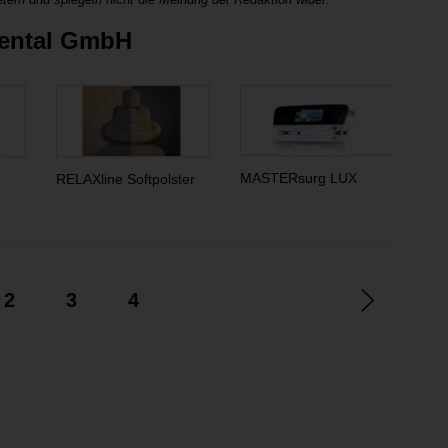
Dental GmbH
MASTERsurg LUX
EX
RELAXline Softpolster
2
3
4