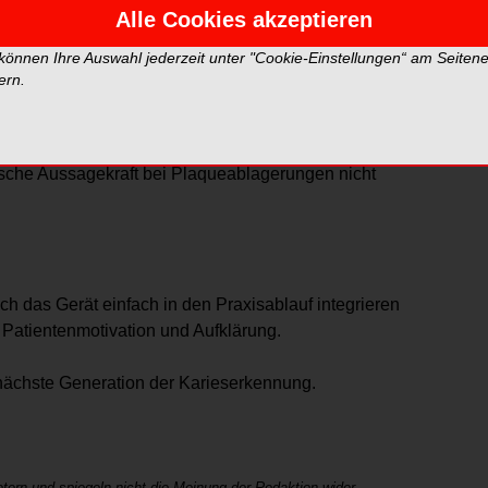
Alle Cookies akzeptieren
hnologie (Digital Imaging Fiberoptic
 können Ihre Auswahl jederzeit unter "Cookie-Einstellungen“ am Seiten
Sicherheit, die der Röntgendiagnose in vielen Fällen
ern.
ere bei Approximal- und Okklusalkaries. Darüber hinaus
 und Cracks dargestellt werden. Das
mit eine frühe und sehr schonende Karieserkennung.
ische Aussagekraft bei Plaqueablagerungen nicht
ch das Gerät einfach in den Praxisablauf integrieren
r Patientenmotivation und Aufklärung.
ächste Generation der Karieserkennung.
tern und spiegeln nicht die Meinung der Redaktion wider.