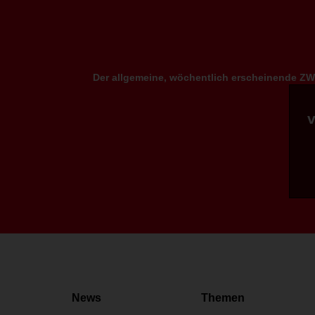
Der allgemeine, wöchentlich erscheinende ZWP
News
Themen