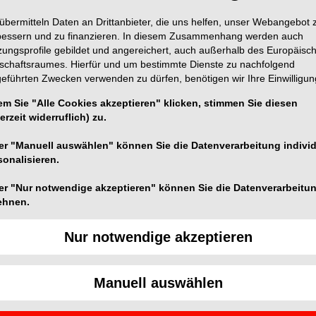
übermitteln Daten an Drittanbieter, die uns helfen, unser Webangebot 
bessern und zu finanzieren. In diesem Zusammenhang werden auch
zungsprofile gebildet und angereichert, auch außerhalb des Europäisc
tschaftsraumes. Hierfür und um bestimmte Dienste zu nachfolgend
geführten Zwecken verwenden zu dürfen, benötigen wir Ihre Einwilligun
em Sie "Alle Cookies akzeptieren" klicken, stimmen Sie diesen
 DIAGNOdent vor 15 Jahren und zwischenzeitlich mehr
erzeit widerruflich) zu.
en neuen Standard in der Karieserkennung gesetzt.
An
ternehmen nun mit der neuen DIAGNOcam an und setzt
er "Manuell auswählen" können Sie die Datenverarbeitung individ
tik.
sonalisieren.
er "Nur notwendige akzeptieren" können Sie die Datenverarbeitu
ehnen.
merasystem, das die Strukturen des Zahnes nutzt, um
Nur notwendige akzeptieren
 der Zahn mit einem Licht durchschienen
nutzt. Eine digitale Videokamera erfasst das Bild und
 sichtbar. Kariöse Läsionen werden dann als dunkle
Manuell auswählen
aVo DIAGNOcam erfassten Bilder können abgespeichert
das Monitoring bzw. die Patientenkommunikation.