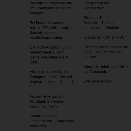
Berichte: Millionenverluste
Longevity in der
von Krankenkassen durch
Zahnmedizin
Anlagen
Stimmen, Themen,
Bei Frauen besonders
Debatten – Unsere
beliebt: ZFA zählt erneut zu
Interviews im Überblick
den beliebtesten
„Das ist GC – Wir sind GC“
Ausbildungsberufen
Elektronische Patientenakte
Dreifache Auszeichnung für
(ePA) – Was Sie wissen
bredent medical beim
müssen
Dental Marketing Award
2026
Künstliche Intelligenz (KI) in
der Zahnmedizin
Aktionskreis zum Tag der
Zahnges­sundheit: Gesund
ZWP goes female
beginnt im Mund – Kau dich
fit!
Protein-Hype auf dem
Prüfstand: Ist weniger
manchmal mehr?
Schutz bei hohen
Temperaturen – Fragen und
Antworten