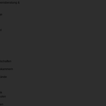
ensberatung &
ge
el
lschaften
skammern
bände
ik
hulen
ten