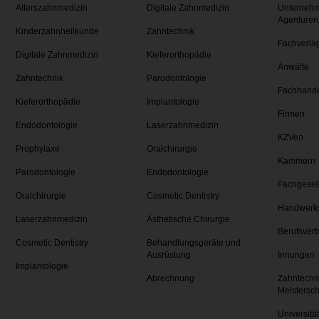
Alterszahnmedizin
Digitale Zahnmedizin
Unternehm
Agenturen
Kinderzahnheilkunde
Zahntechnik
Fachverla
Digitale Zahnmedizin
Kieferorthopädie
Anwälte
Zahntechnik
Parodontologie
Fachhand
Kieferorthopädie
Implantologie
Firmen
Endodontologie
Laserzahnmedizin
KZVen
Prophylaxe
Oralchirurgie
Kammern
Parodontologie
Endodontologie
Fachgesel
Oralchirurgie
Cosmetic Dentistry
Handwerk
Laserzahnmedizin
Ästhetische Chirurgie
Berufsver
Cosmetic Dentistry
Behandlungsgeräte und
Ausrüstung
Innungen
Implantologie
Abrechnung
Zahntechn
Meistersc
Universitä