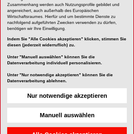
Zusammenhang werden auch Nutzungsprofile gebildet und
angereichert, auch außerhalb des Europäischen
Einfach zu reinigen und ohne Wartung
Wirtschaftsraumes. Hierfür und um bestimmte Dienste zu
nachfolgend aufgeführten Zwecken verwenden zu dürfen,
benötigen wir Ihre Einwilligung.
Indem Sie "Alle Cookies akzeptieren" klicken, stimmen Sie
Thommen Medical Deutschland GmbH
diesen (jederzeit widerruflich) zu.
Am Rathaus 2
Unter "Manuell auswählen" können Sie die
79576 Weil am Rhein
Datenverarbeitung individuell personalisieren.
Telefon:
07621-4225830
Unter "Nur notwendige akzeptieren" können Sie die
Fax:
07621-4225841
Datenverarbeitung ablehnen.
E-Mail:
info@thommenmedical.de
Website:
http://www.thommenmedical.com/
Nur notwendige akzeptieren
Zum Shop
Manuell auswählen