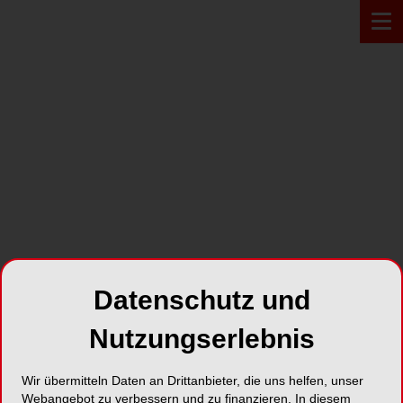
PRODUKT*
Datenschutz und
Nutzungserlebnis
Wir übermitteln Daten an Drittanbieter, die uns helfen, unser
MONO Drehmomentratsche
Webangebot zu verbessern und zu finanzieren. In diesem