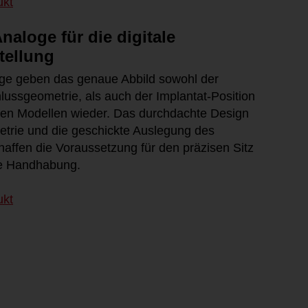
ukt
APLIQUIQ® von Thommen M
Autor: Thommen Medical AG
aeus und Thommen stimmen
esse aufeinander ab
24.03.2011
naloge für die digitale
: Thommen Medical
tellung
.03.2013
Sicher in der Luft – sicher 
Autor: Johannes Eschmann
oge geben das genaue Abbild sowohl der
agenprodukte in der dentalen
03.02.2011
lussgeometrie, als auch der Implantat-Position
urgie und Implantologie
ten Modellen wieder. Das durchdachte Design
: Priv.-Doz. Dr. Dr. Daniel Rothamel
trie und die geschickte Auslegung des
5.11.2012
haffen die Voraussetzung für den präzisen Sitz
he Handhabung.
ukt