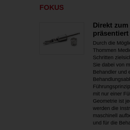
FOKUS
Direkt zum
präsentier
Durch die Möglic
Thommen Medica
Schritten zielsi
Sie dabei von m
Behandler und e
Behandlungsabl
Führungsprinzip
mit nur einer 
Geometrie ist j
werden die Inst
maschinell aufber
und für die Beha