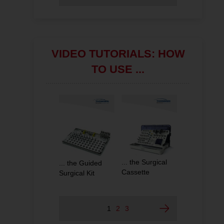
VIDEO TUTORIALS: HOW
TO USE ...
... the Surgical
... the Guided
... Retentive
Cassette
Surgical Kit
Impression
Copings
1
2
3