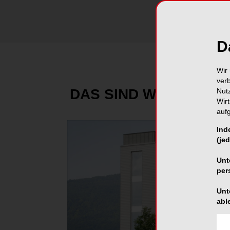
D
Wir 
ver
DAS SIND WIR, THOM
Nut
Wir
auf
Ind
(jed
Unt
per
Unt
abl