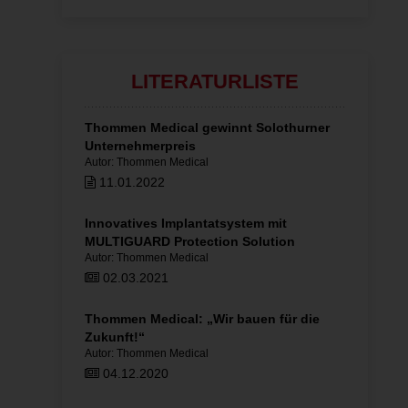
LITERATURLISTE
2012
Thommen Medical gewinnt Solothurner
Produktko
Unternehmerpreis
Versorgu
Autor: Thommen Medical
Autor: Thom
11.01.2022
07.10.
em für
Innovatives Implantatsystem mit
Fortbild
MULTIGUARD Protection Solution
zur Impla
Autor: Thommen Medical
Autor: Katja
02.03.2021
25.06.2
d altem
Thommen Medical: „Wir bauen für die
Sicherheit
Zukunft!“
INICELL®
Autor: Thommen Medical
Autor: Thom
04.12.2020
30.01.2
ür den