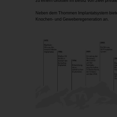
zu einem Großteil im Besitz von zwei privat
Neben dem Thommen Implantatsystem bietet
Knochen- und Geweberegeneration an.