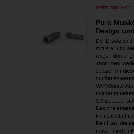
mehr zum Prod
Pure Muske
Design un
Der Ersatz seit
mittlerer und se
wegen den engen
Thommen Medica
speziell für die
durchmesserred
VARIOunite Abu
Instrumentariu
3.0 ist dabei s
Designelemente
kleinste Abutme
Reintitan, die 
maschinierten H