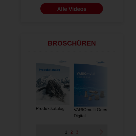
Alle Videos
BROSCHÜREN
Produktkatalog
Implantatsy
VARIOmulti Goes
Multiguard
Digital
Protection
1
2
3