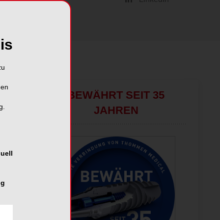
is
zu
hen
BEWÄHRT SEIT 35
g.
JAHREN
uell
ng