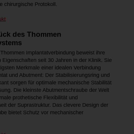
 chirurgische Protokoll.
ukt
tück des Thommen
ystems
ragende Sicherheit in der frühen
Excellence in Implantology 
Autor: Thommen Medical
eilphase
e Thommen Implantatverbindung beweist ihre
: Thommen Medical
18.05.2012
Eigenschaften seit 30 Jahren in der Klinik. Sie
.04.2015
htigsten Merkmale einer idealen Verbindung
"Swiss Made" Implantatsyst
ie belegt hervorragende
Langzeiterfolg
tat und Abutment: Der Stabilisierungsring und
Autor: Thommen Medical
gzeitergebnisse von Thommen
ant sorgen für optimale mechanische Stabilität
antaten
17.02.2012
ung. Die kleinste Abutmentschraube der Welt
r: Thommen
ale prothetische Flexibilität und
.01.2015
Geheimnisse von neuem un
heit der Suprastruktur. Das clevere Design der
Gewebe
Autor: Thommen Medical
bildung des Connecting Science
be bietet Schutz vor mechanischer
le Deutschland
08.12.2011
: Thommen Medical
.07.2013
reddot design award 2011 f