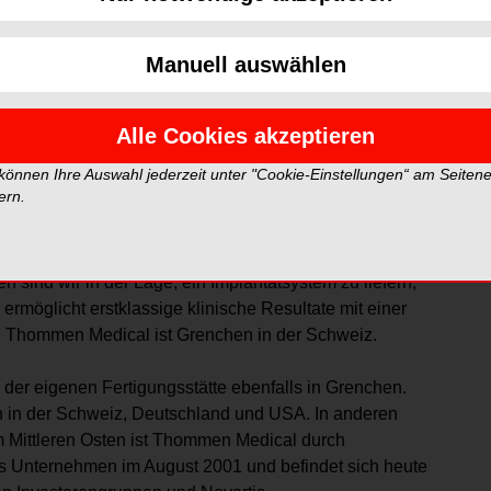
Manuell auswählen
Alle Cookies akzeptieren
vertreibt Produkte von höchster Qualität für die
 können Ihre Auswahl jederzeit unter "Cookie-Einstellungen“ am Seiten
en klinischer Erfahrung.
ern.
s Unternehmens bilden Schweizer Präzision, Innovation
ammenarbeit mit international führenden Zahnärzten
 sind wir in der Lage, ein Implantatsystem zu liefern,
ermöglicht erstklassige klinische Resultate mit einer
n Thommen Medical ist Grenchen in der Schweiz.
 der eigenen Fertigungsstätte ebenfalls in Grenchen.
 in der Schweiz, Deutschland und USA. In anderen
m Mittleren Osten ist Thommen Medical durch
as Unternehmen im August 2001 und befindet sich heute