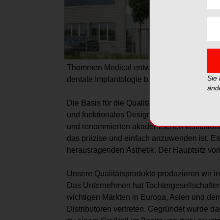
Thommen Medical entwickelt, produziert und 
Sie
dentale Implantologie basierend auf 35 Jahr
änd
Die Basis für die Qualitätsprodukte unsere
und funktionales Design. Dank unserer Zus
und renommierten akademischen Institutionen
das präzise und einfach anzuwenden ist. Es 
herausragenden Ästhetik. Der Hauptsitz vo
Unsere Qualitätsprodukte produzieren wir in
Das Unternehmen hat Tochtergesellschaften
wichtigen Märkten in Europa, Asien und de
Distributoren vertreten. Gegründet wurde d