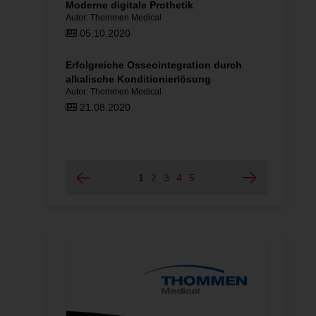
edical
Moderne digitale Prothetik
Thommen M
Autor: Thommen Medical
Guided Su
Autor: Thom
05.10.2020
01.11.2
im Mund
Erfolgreiche Osseointegration durch
alkalische Konditionierlösung
Implantat-
Autor: Thommen Medical
Modellher
Autor: Thom
21.08.2020
18.04.2
1
2
3
4
5