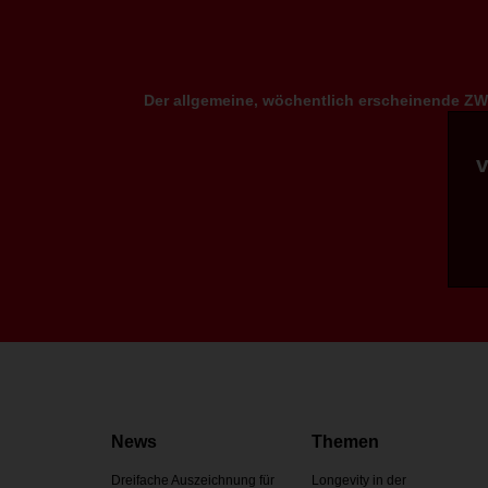
Der allgemeine, wöchentlich erscheinende ZWP
News
Themen
Dreifache Auszeichnung für
Longevity in der