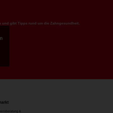
en und gibt Tipps rund um die Zahngesundheit.
m
markt
ensberatung &