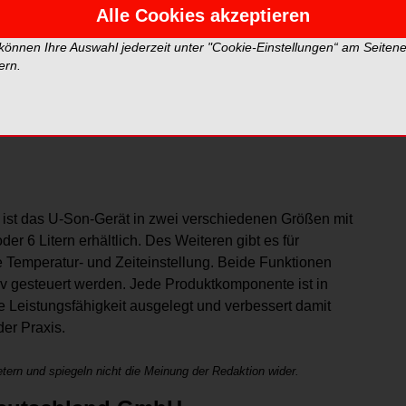
ein strukturierte Dentalinstrumente eignet sich die
Alle Cookies akzeptieren
nende Verfahren wird auch die Lebensdauer der
 können Ihre Auswahl jederzeit unter "Cookie-Einstellungen“ am Seiten
 Desinfektionsflüssigkeit empfiehlt W&H das
ern.
e hochwirksame Reinigung und Desinfektion bedeutet
Es geht darum, die Infektionskette zu durchbrechen und
ederico Zunica, W&H-Produktmanager.
 ist das U-Son-Gerät in zwei verschiedenen Größen mit
 6 Litern erhältlich. Des Weiteren gibt es für
 Temperatur- und Zeiteinstellung. Beide Funktionen
tiv gesteuert werden. Jede Produktkomponente ist in
 Leistungsfähigkeit ausgelegt und verbessert damit
er Praxis.
tern und spiegeln nicht die Meinung der Redaktion wider.