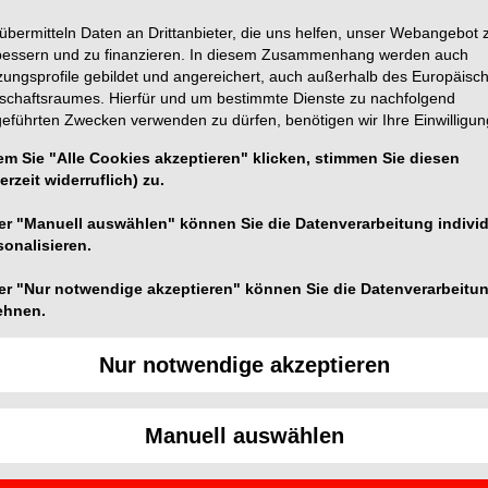
übermitteln Daten an Drittanbieter, die uns helfen, unser Webangebot 
bessern und zu finanzieren. In diesem Zusammenhang werden auch
zungsprofile gebildet und angereichert, auch außerhalb des Europäisc
tschaftsraumes. Hierfür und um bestimmte Dienste zu nachfolgend
geführten Zwecken verwenden zu dürfen, benötigen wir Ihre Einwilligun
em Sie "Alle Cookies akzeptieren" klicken, stimmen Sie diesen
erzeit widerruflich) zu.
t eine hochwirksame Reinigung von dentalen
thode zur sicheren Wiederaufbereitung liefert die
er "Manuell auswählen" können Sie die Datenverarbeitung individ
sonalisieren.
sse. Das Ultraschallbad sorgt für eine schonende und
reichbaren Stellen und entfernt selbst hartnäckigste
er "Nur notwendige akzeptieren" können Sie die Datenverarbeitu
 Teil des Hygienekreislaufs.
ehnen.
 Desinfektion mit U-Son und
Nur notwendige akzeptieren
Manuell auswählen
rlässig und auf hervorragende Leistungsfähigkeit