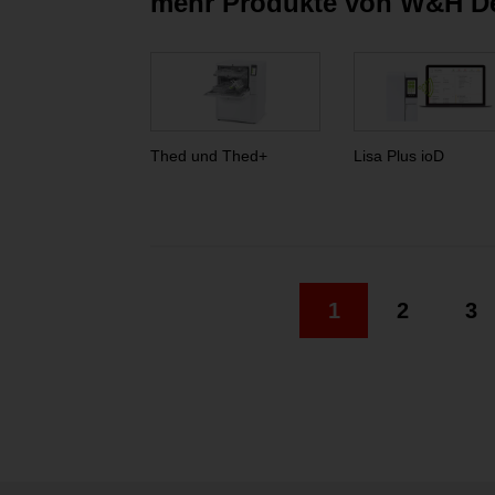
mehr Produkte von W&H D
Thed und Thed+
Lisa Plus ioD
1
2
3