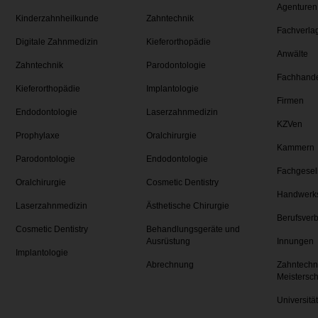
Agenturen
Kinderzahnheilkunde
Zahntechnik
Fachverla
Digitale Zahnmedizin
Kieferorthopädie
Anwälte
Zahntechnik
Parodontologie
Fachhand
Kieferorthopädie
Implantologie
Firmen
Endodontologie
Laserzahnmedizin
KZVen
Prophylaxe
Oralchirurgie
Kammern
Parodontologie
Endodontologie
Fachgesel
Oralchirurgie
Cosmetic Dentistry
Handwerk
Laserzahnmedizin
Ästhetische Chirurgie
Berufsver
Cosmetic Dentistry
Behandlungsgeräte und
Ausrüstung
Innungen
Implantologie
Abrechnung
Zahntechn
Meistersc
Universitä