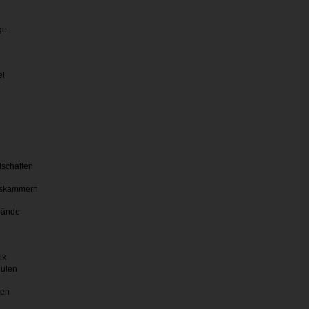
ge
el
lschaften
skammern
bände
ik
hulen
ten