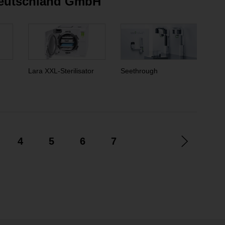
eutschland GmbH
Lara XXL-Sterilisator
Seethrough
Lis
4
5
6
7