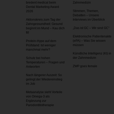
bredent medical beim
Zahnmedizin
Dental Marketing Award
Stimmen, Themen,
2026
Debatten – Unsere
Aktionskreis zum Tag der
Interviews im Überblick
Zahnges­sundheit: Gesund
„Das ist GC – Wir sind GC“
beginnt im Mund – Kau dich
fit!
Elektronische Patientenakte
(ePA) – Was Sie wissen
Protein-Hype auf dem
müssen
Prüfstand: Ist weniger
manchmal mehr?
Künstliche Intelligenz (KI) in
der Zahnmedizin
Schutz bei hohen
Temperaturen – Fragen und
ZWP goes female
Antworten
Nach längerer Auszeit: So
gelingt der Wiedereinstieg
im Job
Metaanalyse sieht Vorteile
von Omega-3 als
Ergänzung zur
Parodontitistherapie