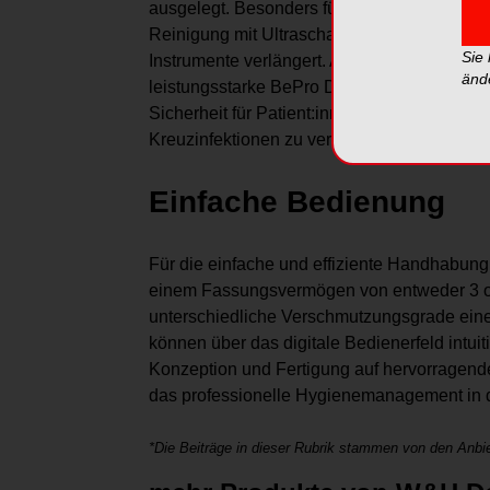
ausgelegt. Besonders für kleine, komplexe, f
Reinigung mit Ultraschall. Durch das scho
Sie
Instrumente verlängert. Als Reinigungs- und
änd
leistungsstarke BePro Disinfectant I. „Ein
Sicherheit für Patient:innen und Personal. 
Kreuzinfektionen zu vermeiden,“ ergänzt F
Einfache Bedienung
Für die einfache und effiziente Handhabung
einem Fassungsvermögen von entweder 3 oder
unterschiedliche Verschmutzungsgrade eine
können über das digitale Bedienerfeld intui
Konzeption und Fertigung auf hervorragende
das professionelle Hygienemanagement in d
*Die Beiträge in dieser Rubrik stammen von den Anbie