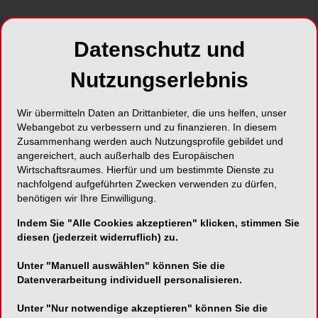
Selbstreinigendes Mundspiegel-System
Datenschutz und
Nutzungserlebnis
DHM-dental B.V.
Wir übermitteln Daten an Drittanbieter, die uns helfen, unser
Simon Stevinweg 48
Webangebot zu verbessern und zu finanzieren. In diesem
6827 BT ARNHEIM - Niederlande
Zusammenhang werden auch Nutzungsprofile gebildet und
angereichert, auch außerhalb des Europäischen
Telefon:
+31 (0)26 737 0367
Wirtschaftsraumes. Hierfür und um bestimmte Dienste zu
Fax:
nachfolgend aufgeführten Zwecken verwenden zu dürfen,
benötigen wir Ihre Einwilligung.
E-Mail:
Indem Sie "Alle Cookies akzeptieren" klicken, stimmen Sie
diesen (jederzeit widerruflich) zu.
Unter "Manuell auswählen" können Sie die
Datenverarbeitung individuell personalisieren.
Die Behinderung der Sicht beim Bohren, Polieren
Unter "Nur notwendige akzeptieren" können Sie die
oder Zahnsteinentfernen durch Spritzwasser oder