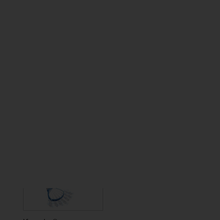
verbunden werden.
Weitere Informationen und Videos zur
Anwendung und Funktion sind auf der
Website
einsehbar.
*Die Beiträge in dieser Rubrik stammen von den Anbietern
und spiegeln nicht die Meinung der Redaktion wider.
mehr Produkte von DHM-
dental B.V.