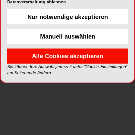
Datenverarbeitung ablehnen.
Schleifreste ist unabwendbar. Mit dem neuen
Mundspiegel-System von DHM-dental können
Nur notwendige akzeptieren
Zahnärzte zukünftig effizienter und komfortabler
arbeiten.
Manuell auswählen
Alle Cookies akzeptieren
Yirro-plus® präsentiert eine interessante Lösung:
die kontinuierliche Reinigung des Spiegels mittels
Sie können Ihre Auswahl jederzeit unter "Cookie-Einstellungen“
Luftstrom. Der Behandler erhält eine dauerhaft
am Seitenende ändern.
gute Sicht auf die ultra-reflektierende
Spiegeloberfläche, auch die oftmals benötigte
indirekte Sicht wird so ermöglicht. Und das ohne
Unterbrechung des Workflows.
Mehrfach benutzbare Spiegelköpfe und