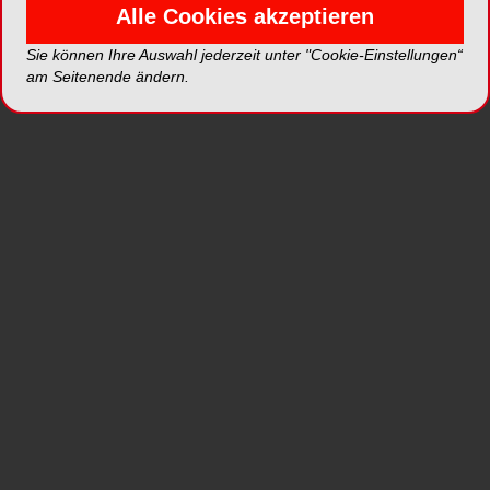
Alle Cookies akzeptieren
Sie können Ihre Auswahl jederzeit unter "Cookie-Einstellungen“
am Seitenende ändern.
ReOss® bietet seinen Kunden bei der
Operationsplanung die Möglichkeit der
integrierten Implantatpositionierung an. Mit der
Bestellung einer patientenindividuellen 3D-
Gitterstruktur, die auf Basis einer DVT-Aufnahme
erstellt wird, kann zusätzlich die
Implantatpositionierung in 3D angefordert werden.
Das Yxoss CBR® Gitter kann somit auch als
Orientierungsschablone genutzt werden. Dr.
Marcus Seiler, Entwickler des Systems, gibt an,
dass der Behandler somit bei komplexen
Knochendefekten, beispielsweise horizontal- und
vertikal kombinierten Knochendefekten, unter
Umständen auf eine Bohrschablone verzichten
könne. Auch würden die Bohrlöcher in der
Gitterstruktur das Einbringen von