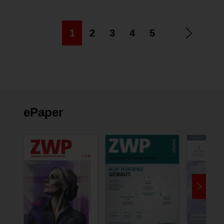
1
2
3
4
5
ePaper