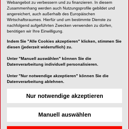
Webangebot zu verbessern und zu finanzieren. In diesem
Zusammenhang werden auch Nutzungsprofile gebildet und
3D-Gitterstruktur für CBR mit integrierter
angereichert, auch außerhalb des Europäischen
Implantatpositionierung
Wirtschaftsraumes. Hierfür und um bestimmte Dienste zu
nachfolgend aufgeführten Zwecken verwenden zu dürfen,
benötigen wir Ihre Einwilligung.
Indem Sie "Alle Cookies akzeptieren" klicken, stimmen Sie
Geistlich Biomaterials Vertriebsgesellschaft
diesen (jederzeit widerruflich) zu.
mbH
Unter "Manuell auswählen" können Sie die
Im Rollfeld 46
Datenverarbeitung individuell personalisieren.
76532 Baden-Baden
Unter "Nur notwendige akzeptieren" können Sie die
Datenverarbeitung ablehnen.
Telefon:
+49 7221 4053-700
Fax:
+49 7221 4053-701
Nur notwendige akzeptieren
E-Mail:
info.de@geistlich.com
Website:
http://www.geistlich.de
Manuell auswählen
Zum Shop