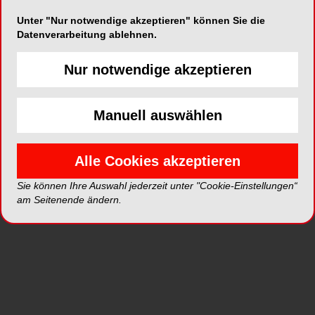
Unter "Nur notwendige akzeptieren" können Sie die
Datenverarbeitung ablehnen.
Nur notwendige akzeptieren
ePaper
PDF
Shop
Manuell auswählen
Alle Cookies akzeptieren
Sie können Ihre Auswahl jederzeit unter "Cookie-Einstellungen“
am Seitenende ändern.
Inhalt
Alle
Literaturlisten
Profil
Ausgaben