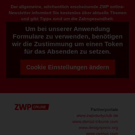
Der allgemeine, wöchentlich erscheinende ZWP online-
Newsletter informiert Sie kostenlos über aktuelle Themen
und gibt Tipps rund um die Zahngesundheit.
Um bei unserer Anwendung
Formulare zu verwenden, benötigen
wir die Zustimmung um einen Token
für das Absenden zu setzen.
Cookie Einstellungen ändern
Partnerportale
www.zwpstudyclub.de
www.dental-tribune.com
www.designpreis.org
www.oemus.com