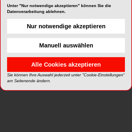
Unter "Nur notwendige akzeptieren" können Sie die
Datenverarbeitung ablehnen.
Nur notwendige akzeptieren
ePaper
PDF
Shop
Manuell auswählen
Alle Cookies akzeptieren
Sie können Ihre Auswahl jederzeit unter "Cookie-Einstellungen“
am Seitenende ändern.
Inhalt
Alle
Literaturlisten
Profil
Ausgaben