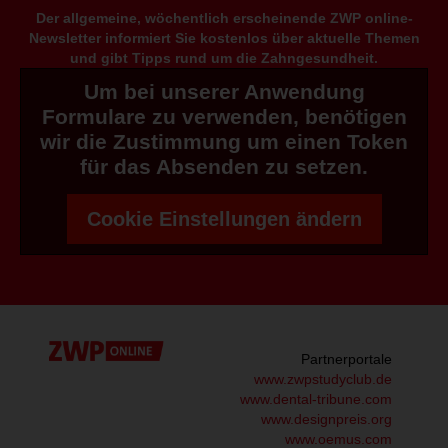
Der allgemeine, wöchentlich erscheinende ZWP online-
Newsletter informiert Sie kostenlos über aktuelle Themen
und gibt Tipps rund um die Zahngesundheit.
Um bei unserer Anwendung
Formulare zu verwenden, benötigen
wir die Zustimmung um einen Token
für das Absenden zu setzen.
Cookie Einstellungen ändern
Partnerportale
www.zwpstudyclub.de
www.dental-tribune.com
www.designpreis.org
www.oemus.com