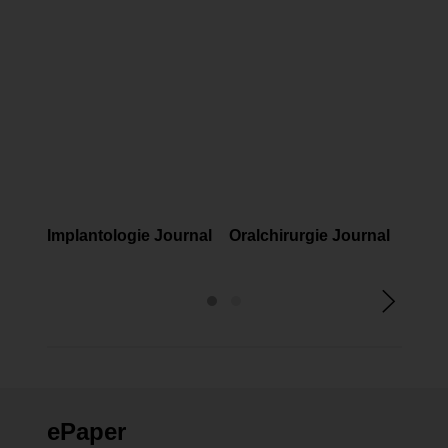
FACHMAGAZINE
FACHMAGAZINE
FAC
Implantologie Journal
Oralchirurgie Journal
Prop
ePaper