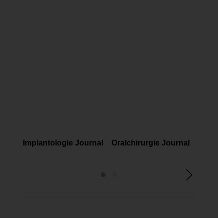
FACHMAGAZINE
FACHMAGAZINE
FAC
Implantologie Journal
Oralchirurgie Journal
Prop