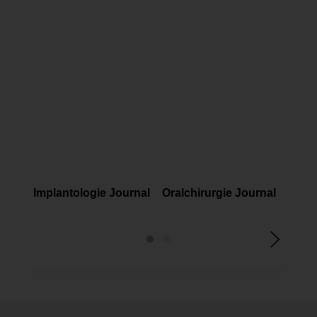
FACHMAGAZINE
FACHMAGAZINE
FAC
Implantologie Journal
Oralchirurgie Journal
Prop