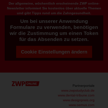
Der allgemeine, wöchentlich erscheinende ZWP online-
Newsletter informiert Sie kostenlos über aktuelle Themen
und gibt Tipps rund um die Zahngesundheit.
Um bei unserer Anwendung
Formulare zu verwenden, benötigen
wir die Zustimmung um einen Token
für das Absenden zu setzen.
Cookie Einstellungen ändern
Partnerportale
www.zwpstudyclub.de
www.dental-tribune.com
www.designpreis.org
www.oemus.com