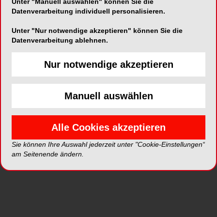
Unter "Manuell auswählen" können Sie die
Datenverarbeitung individuell personalisieren.
ePaper
PDF
Unter "Nur notwendige akzeptieren" können Sie die
Datenverarbeitung ablehnen.
Shop
Nur notwendige akzeptieren
Manuell auswählen
Alle Cookies akzeptieren
Inhalt
Alle
Literaturlisten
Profil
Sie können Ihre Auswahl jederzeit unter "Cookie-Einstellungen“
am Seitenende ändern.
Ausgaben
Alle aufklappen