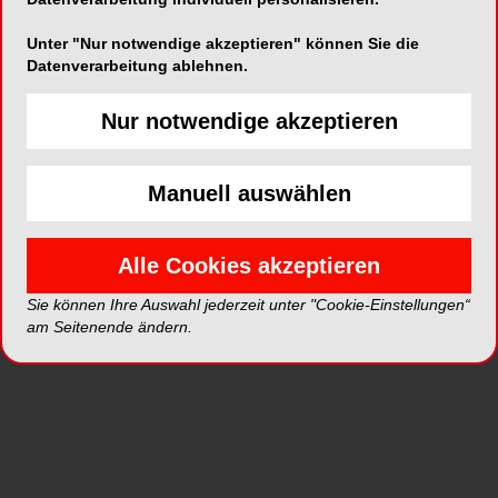
Unter "Nur notwendige akzeptieren" können Sie die
Datenverarbeitung ablehnen.
ePaper
PDF
Nur notwendige akzeptieren
Shop
Manuell auswählen
Alle Cookies akzeptieren
Inhalt
Alle
Literaturlisten
Profil
Sie können Ihre Auswahl jederzeit unter "Cookie-Einstellungen“
am Seitenende ändern.
Ausgaben
Alle aufklappen