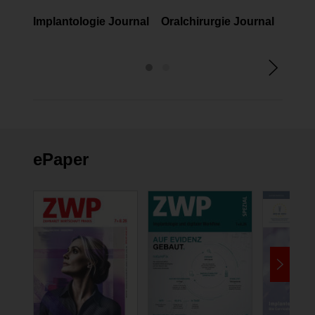
FACHMAGAZINE
FACHMAGAZINE
FAC
Implantologie Journal
Oralchirurgie Journal
Prop
ePaper