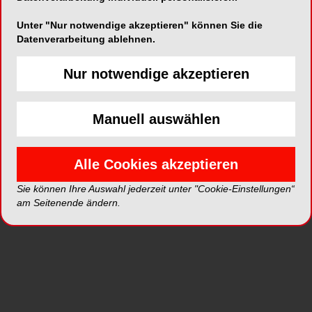
Unter "Nur notwendige akzeptieren" können Sie die
Datenverarbeitung ablehnen.
ePaper
PDF
Nur notwendige akzeptieren
Shop
Manuell auswählen
Alle Cookies akzeptieren
Inhalt
Alle
Literaturlisten
Profil
Sie können Ihre Auswahl jederzeit unter "Cookie-Einstellungen“
am Seitenende ändern.
Ausgaben
Alle aufklappen