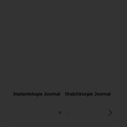
FACHMAGAZINE
FACHMAGAZINE
FAC
Implantologie Journal
Oralchirurgie Journal
Prop