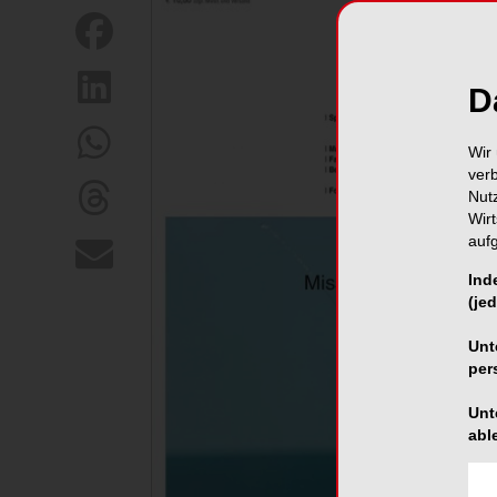
D
Wir 
ver
Nut
Wir
auf
Ind
(jed
Unt
per
Unt
abl