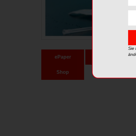
Sie
änd
ePaper
PDF
Shop