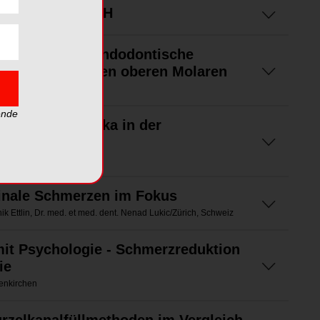
al Systems GmbH
 Oberkiefer - Endodontische
vision der ersten oberen Molaren
tadt
ende
 Lokalanästhetika in der
minale Schmerzen im Fokus
ik Ettlin, Dr. med. et med. dent. Nenad Lukic/Zürich, Schweiz
mit Psychologie - Schmerzreduktion
ie
tenkirchen