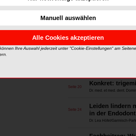
American Dent
Seite 7
Manuell auswählen
Das Dilemma im
Seite 14
Therapie und Re
Alle Cookies akzeptieren
ZA Klaus Lauterbach/Planks
 können Ihre Auswahl jederzeit unter "Cookie-Einstellungen“ am Seiten
Marktübersicht:
ern.
Seite 19
Zahnarztpraxis
Eva Kretzschmann/Leipzig
Konkret: trige
Seite 20
Dr. med. et med. dent. Domin
Leiden lindern 
Seite 24
in der Endodont
Dr. Lea Höfel/Garmisch-Par