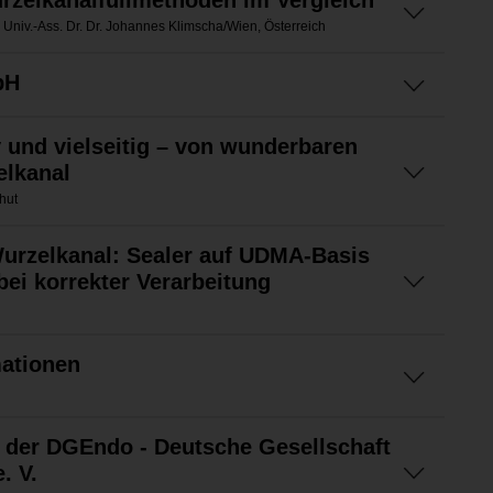
rzelkanalfüllmethoden im Vergleich
y, Univ.-Ass. Dr. Dr. Johannes Klimscha/Wien, Österreich
bH
v und vielseitig – von wunderbaren
elkanal
hut
urzelkanal: Sealer auf UDMA-Basis
bei korrekter Verarbeitung
mationen
 der DGEndo - Deutsche Gesellschaft
. V.