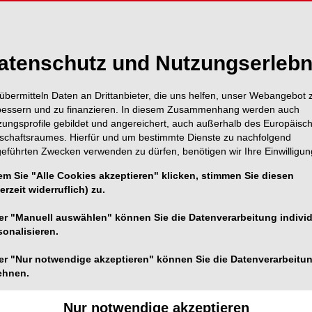
Inhalt
Alle A
atenschutz und Nutzungserlebn
übermitteln Daten an Drittanbieter, die uns helfen, unser Webangebot 
Titel
Seite 1
bessern und zu finanzieren. In diesem Zusammenhang werden auch
Redaktion
zungsprofile gebildet und angereichert, auch außerhalb des Europäisc
tschaftsraumes. Hierfür und um bestimmte Dienste zu nachfolgend
Editorial: „Sch
geführten Zwecken verwenden zu dürfen, benötigen wir Ihre Einwilligun
Seite 3
Dr. Holger Dennhardt
em Sie "Alle Cookies akzeptieren" klicken, stimmen Sie diesen
erzeit widerruflich) zu.
Inhalt
Seite 5
er "Manuell auswählen" können Sie die Datenverarbeitung individ
Redaktion
sonalisieren.
Special: Differ
er "Nur notwendige akzeptieren" können Sie die Datenverarbeitu
Seite 6
Misserfolgs
ehnen.
Dr. (RO) Gabriel Tulus/Vie
Nur notwendige akzeptieren