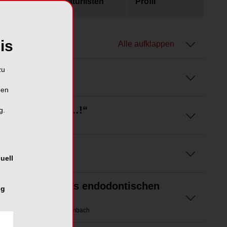
usgaben
Literaturlisten
Profil
is
Alle aufklappen
zu
hen
merz lass nach …!“
g.
uell
enzialtherapie des endodontischen
ng
rsen, Dr. Thomas Weber/Krumbach