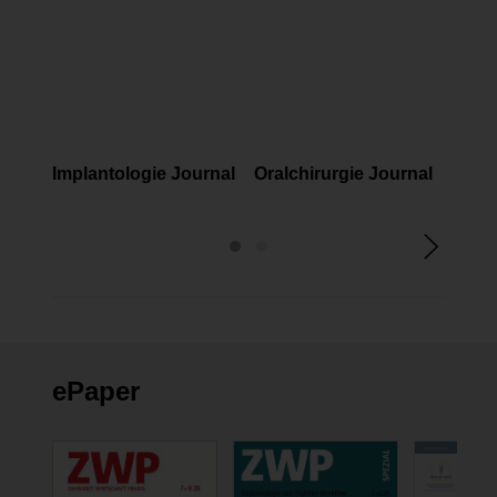
FACHMAGAZINE
FACHMAGAZINE
FAC
Implantologie Journal
Oralchirurgie Journal
Prop
ePaper