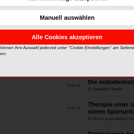
Strategien zur
Seite 6
Wurzelkanäle
Dr. Bernard Bengs
Manuell auswählen
NSK Europe G
Seite 7
Alle Cookies akzeptieren
KaVo Dental G
 können Ihre Auswahl jederzeit unter "Cookie-Einstellungen“ am Seiten
Seite 11
ern.
Komet Dental
Seite 13
Die endodontisc
Seite 14
Dr. Sebastian Fiedler
Therapie einer 
Seite 18
einem Sportunfa
Dr. Anna-Louisa Holzner, Pro