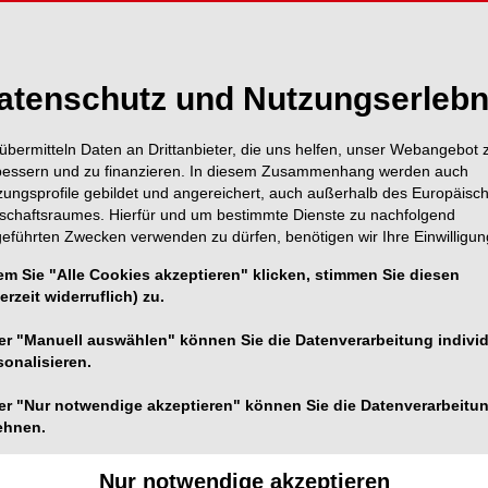
Inhalt
Alle A
atenschutz und Nutzungserlebn
übermitteln Daten an Drittanbieter, die uns helfen, unser Webangebot 
Titel
Seite 1
bessern und zu finanzieren. In diesem Zusammenhang werden auch
Redaktion
zungsprofile gebildet und angereichert, auch außerhalb des Europäisc
tschaftsraumes. Hierfür und um bestimmte Dienste zu nachfolgend
VDW GmbH
geführten Zwecken verwenden zu dürfen, benötigen wir Ihre Einwilligun
Seite 2
em Sie "Alle Cookies akzeptieren" klicken, stimmen Sie diesen
Editorial: Wenn
erzeit widerruflich) zu.
Seite 3
wird …
er "Manuell auswählen" können Sie die Datenverarbeitung individ
Dr. Andreas Simka
sonalisieren.
Inhalt
er "Nur notwendige akzeptieren" können Sie die Datenverarbeitu
Seite 4
ehnen.
Redaktion
Nur notwendige akzeptieren