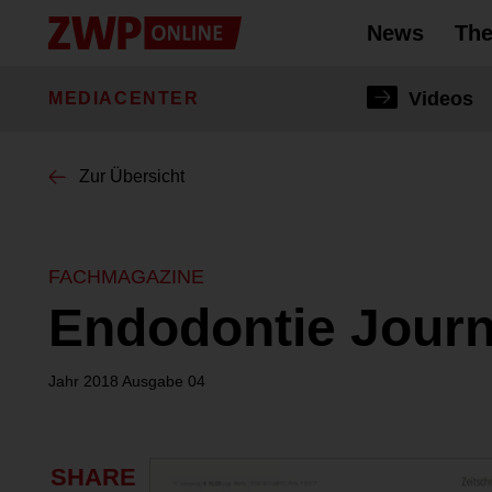
News
Th
Alle New
Alle Th
Alle Fac
Alle Pro
Dentalma
Alle Eve
CME Fach
Videos
Videos
NEWS
THEMEN
FACHGEBIETE
PRODUKTE
DENTALMARKT
EVENTS
CME
MEDIACENTER
MEDIACENTER
Zur Übersicht
Longevity in
Implantologi
Firmen
Konsequente 
Bei Frauen 
BioniQ® Tie
31. Jahresk
#nachgefrag
NEU
NEU
NEU
NEU
beliebteste
Mund-, Kief
Patientense
ZFA Zahnmed
Oralchirurgie
Berufsverbä
Keramikimpla
Kann Passi
Invisalign®
68. Bayeris
WERTvoll 
NEU
NEU
NEU
NEU
beeinflusse
FACHMAGAZINE
„Das ist GC 
Endodontolo
Anwälte
Häusliche In
Dreifache A
Invisalign®
Prophylaxe
Das Risiko 
NEU
NEU
NEU
NEU
Endodontie Journ
Mundhygiene
Marketing 
die Produkt
Humanchemie GmbH
TOP NEWS
TOP
Junge Zahnmedizin
PROGRESSIVE-LINE
Mitteldeutsches Forum
Autologes Blutkonzentrat
TOP VIDEO
Wie Patienten die Rolle
Anwendung von Pulver-
Promote® Implantat
Zahnmedizin
Platelet Rich Fibrin
Digitale Zah
Kammern
#reingehört: Wann macht
von Zahnärzten im
Wasser-
(PRF...
Jahr 2018 Ausgabe 04
DVT in der dentalen
Zusammenhang mit
Strahltechnologie im
Praxis Sinn?
KZVen
Impfungen wahrnehmen
Biofilmmanagement
SHARE