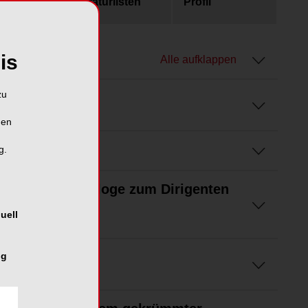
usgaben
Literaturlisten
Profil
is
Alle aufklappen
zu
hen
g.
 der Endodontologe zum Dirigenten
uell
ng