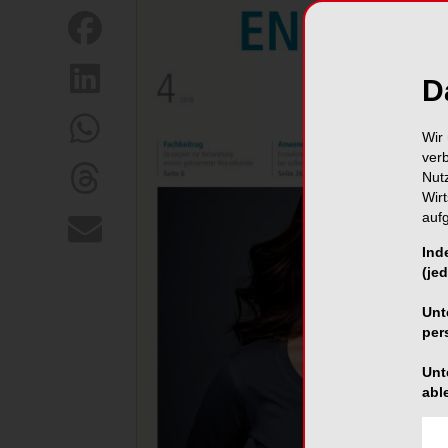
D
Wir 
ver
Nut
Wir
auf
Ind
(jed
Unt
per
Unt
abl