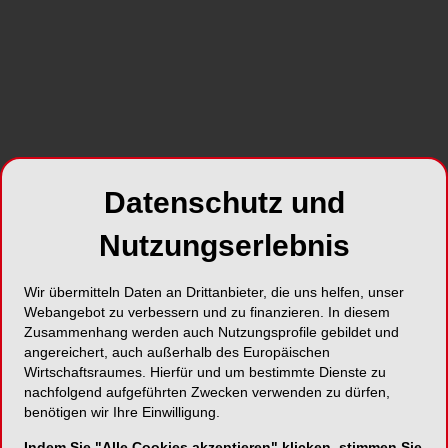
SHARE
Datenschutz und
Foto: golovianko – stock.adobe.com
Nutzungserlebnis
An diesem sensiblen Spannungsfeld zwischen
Zahnmedizin und Recht knüpft der BDIZ EDI am
Wir übermitteln Daten an Drittanbieter, die uns helfen, unser
27. Juni 2026 in Schwerin mit der 36.
Webangebot zu verbessern und zu finanzieren. In diesem
Gutachterkonferenz Implantologie im Auftrag der
Zusammenhang werden auch Nutzungsprofile gebildet und
angereichert, auch außerhalb des Europäischen
Konsensuskonferenz Implantologie an: Die
Wirtschaftsraumes. Hierfür und um bestimmte Dienste zu
Tagung beleuchtet die rechtlichen
nachfolgend aufgeführten Zwecken verwenden zu dürfen,
Rahmenbedingungen gutachterlicher Tätigkeit,
benötigen wir Ihre Einwilligung.
die Anforderungen an Neutralität und die
Indem Sie "Alle Cookies akzeptieren" klicken, stimmen Sie