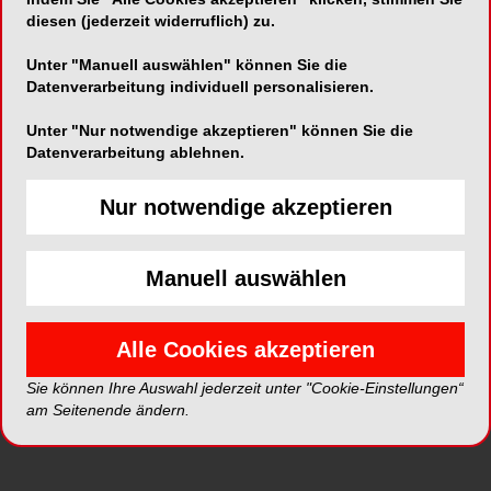
Vermeidung von Befangenheitsvorwürfen sowie
diesen (jederzeit widerruflich) zu.
die Auslegung implantologischer Leitlinien.
Unter "Manuell auswählen" können Sie die
Die 36. Gutachterkonferenz wird eröffnet von
Datenverarbeitung individuell personalisieren.
Stefanie Tiede
, Präsidentin der Zahnärztekammer
Unter "Nur notwendige akzeptieren" können Sie die
Mecklenburg‑Vorpommern,
Christian Berger
,
Datenverarbeitung ablehnen.
Präsident des BDIZ EDI, sowie
Dr. Stefan Liepe
,
Gutachterreferent des BDIZ EDI.
Nur notwendige akzeptieren
Im Mittelpunkt des Programms stehen zentrale
Aspekte der gutachterlichen Tätigkeit:
Manuell auswählen
Vermeidung von Befangenheit
–
RA Prof. Dr.
Thomas Ratajczak
, Justiziar des BDIZ EDI,
Alle Cookies akzeptieren
beleuchtet die Rolle des Gutachters im
Sie können Ihre Auswahl jederzeit unter "Cookie-Einstellungen“
Prozess und zeigt praxisnahe Wege zur
am Seitenende ändern.
Sicherung der Neutralität auf. „Vermeidung
von Befangenheit – der Gutachter im Prozess“
Ambulante Versorgung von