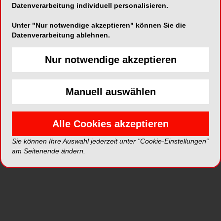
Datenverarbeitung individuell personalisieren.
Unter "Nur notwendige akzeptieren" können Sie die
Datenverarbeitung ablehnen.
Nur notwendige akzeptieren
Die Referenten des 57. Bayerischen
Zahnärztetags widmen sich den
Manuell auswählen
unterschiedlichen Facetten der restaurativen
Zahnheilkunde: Sie untersuchen das
Spannungsfeld zwischen Restauration und
Alle Cookies akzeptieren
Reparatur, beleuchten das Thema im Kontext von
Sie können Ihre Auswahl jederzeit unter "Cookie-Einstellungen“
Parodontologie, Kariestherapie, Endodontie,
am Seitenende ändern.
Chirurgie und Zahnersatz, diskutieren das Für
und Wider neuer Ansätze, Werkstoffe und
Verfahren. Die Experten vermitteln den
Teilnehmern Neues aus Wissenschaft und Praxis.
Sie sensibilisieren für Problemstellungen, zeigen
Behandlungsmöglichkeiten sowie Alternativen