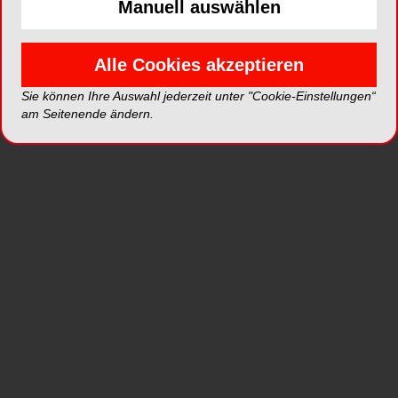
Manuell auswählen
Welche Neuerungen wird es im Vergleich
zur
DENTAL BERN 2024 geben?
Alle Cookies akzeptieren
Jede Ausgabe bietet zugleich die Gelegenheit,
die Organisation weiter zu verfeinern. Für 2026
Sie können Ihre Auswahl jederzeit unter "Cookie-Einstellungen“
am Seitenende ändern.
haben wir insbesondere die Abläufe hinter den
Kulissen optimiert, um Logistik und Standaufbau
für die Aussteller noch einfacher und effizienter zu
gestalten. Für die Besucher bleibt das
Messeerlebnis bewusst klar, reibungslos und gut
zugänglich, damit sie sich ganz auf das
Wesentliche konzentrieren können: Innovationen
entdecken, Lösungen vergleichen und mit den
Akteuren der Branche ins Gespräch kommen.
Unter welchem Motto oder Leitgedanken
steht
die DENTAL BERN 2026?
DENTAL BERN 2026 steht unter einer klaren und