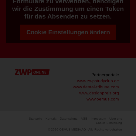
Formulare zu verwenden, benötigen
wir die Zustimmung um einen Token
für das Absenden zu setzen.
Cookie Einstellungen ändern
Partnerportale
www.zwpstudyclub.de
www.dental-tribune.com
www.designpreis.org
www.oemus.com
Startseite
Kontakt
Datenschutz
AGB
Impressum
Über uns
Cookie-Einstellung
© 2026 OEMUS MEDIA AG - Alle Rechte vorbehalten