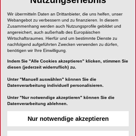
BERN 2026 besonders freuen? Welche
Schwerpunkte und Highlights stehen im
Wir übermitteln Daten an Drittanbieter, die uns helfen, unser
Mittelpunkt?
Webangebot zu verbessern und zu finanzieren. In diesem
Zusammenhang werden auch Nutzungsprofile gebildet und
Die Besucher dürfen sich auf eine besonders
angereichert, auch außerhalb des Europäischen
vielseitige und lebendige Ausgabe freuen: Mehr
Wirtschaftsraumes. Hierfür und um bestimmte Dienste zu
nachfolgend aufgeführten Zwecken verwenden zu dürfen,
als 135 Aussteller präsentieren die gesamte
benötigen wir Ihre Einwilligung.
Wertschöpfungskette der Zahnmedizin. DENTAL
BERN bietet Fachpersonen eine einzigartige
Indem Sie "Alle Cookies akzeptieren" klicken, stimmen Sie
Plattform, um an einem Ort die neuesten
diesen (jederzeit widerruflich) zu.
Innovationen, Technologien und Lösungen für den
Unter "Manuell auswählen" können Sie die
Praxisalltag zu entdecken. Über das reine
Datenverarbeitung individuell personalisieren.
Produktangebot hinaus zeichnet sich die
Veranstaltung insbesondere durch die Qualität
Unter "Nur notwendige akzeptieren" können Sie die
des fachlichen Austauschs und der persönlichen
Datenverarbeitung ablehnen.
Begegnungen aus. Damit wird DENTAL BERN zu
einem zentralen Treffpunkt der gesamten
Nur notwendige akzeptieren
Schweizer Dentalbranche.