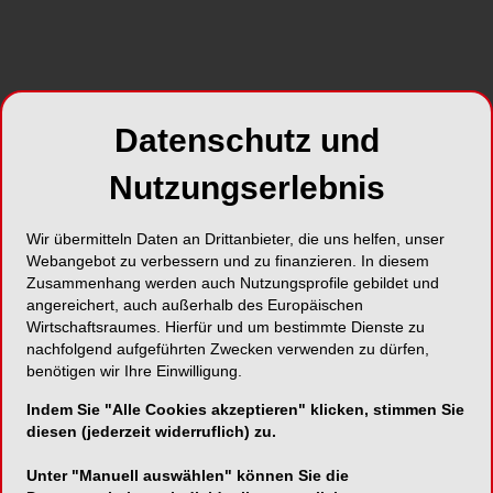
sich schwerpunktmässig der Prophylaxe – einem
unverzichtbaren Grundpfeiler moderner
zahnärztlicher Versorgung.
Datenschutz und
Nutzungserlebnis
Wir übermitteln Daten an Drittanbieter, die uns helfen, unser
Webangebot zu verbessern und zu finanzieren. In diesem
Zusammenhang werden auch Nutzungsprofile gebildet und
angereichert, auch außerhalb des Europäischen
Foto: ExpressVectors – stock.adobe.com
Wirtschaftsraumes. Hierfür und um bestimmte Dienste zu
Dass Prävention weit über die reine
nachfolgend aufgeführten Zwecken verwenden zu dürfen,
Zahngesundheit hinausreicht und einen
benötigen wir Ihre Einwilligung.
wesentlichen Beitrag zum allgemeinen
Indem Sie "Alle Cookies akzeptieren" klicken, stimmen Sie
Gesundheitszustand leistet, ist heute
diesen (jederzeit widerruflich) zu.
wissenschaftlich eindeutig belegt. Umso
relevanter ist die Frage, wie sich präventive
Unter "Manuell auswählen" können Sie die