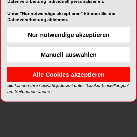
Konzepte strukturiert, nachhaltig und effizient in
Datenverarbeitung individuell personalisieren.
den Praxisalltag integrieren lassen.
Unter "Nur notwendige akzeptieren" können Sie die
Datenverarbeitung ablehnen.
Antworten darauf liefert die Expertin
Birgit Thiele-
Scheipers
im Wissenschaftsteil dieser Ausgabe:
Nur notwendige akzeptieren
Das Mundgesundheitsscreening
umfasst heute
auch die Früherkennung von Mundkrebs. Ein
zeitgemässes zahnärztliches Praxiskonzept
Manuell auswählen
schließt daher zunehmend
eine biomarkerbasierte Risikoerhebung zur
Alle Cookies akzeptieren
gezielten Mundkrebsvorsorge ein.
Sie können Ihre Auswahl jederzeit unter "Cookie-Einstellungen“
Auch die Schweizer Dentalbranche befindet sich
am Seitenende ändern.
in einem spürbaren Wandel: Viele Depots sind
inzwischen Teil internationaler Konzerne.
Entscheidungen werden zentralisiert getroffen,
nicht selten mit einem primären Fokus auf
Quartalsergebnisse. Für Zahnarztpraxen bedeutet
dies häufig steigende Kosten und eine