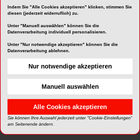
Indem Sie "Alle Cookies akzeptieren" klicken, stimmen Sie
Gesundheitsdaten wie etwa Angaben zur Anzahl
diesen (jederzeit widerruflich) zu.
und Struktur der Patientinnen und Patienten oder
zu Art, Umfang und Kosten der erbrachten
Unter "Manuell auswählen" können Sie die
Leistungen an verschiedene Stellen für
Datenverarbeitung individuell personalisieren.
unterschiedliche Aufgaben liefern. Die Daten
Unter "Nur notwendige akzeptieren" können Sie die
werden zum Beispiel zur Weiterentwicklung der
Datenverarbeitung ablehnen.
Tarifstrukturen verwendet oder für die
gesundheitspolitische Steuerung (Spitalplanung,
Nur notwendige akzeptieren
kostendämpfende Massnahmen,
Mindestfallzahlen). Die Erhebung der Daten
erfolgt heute oft mehrfach durch verschiedene
Manuell auswählen
Behördenstellen und Organisationen. Diese
Mehrfacherhebungen sind aufwendig, teuer und
fehleranfällig. Zudem entstehen parallele
Alle Cookies akzeptieren
Datenbestände, was die Transparenz,
Sie können Ihre Auswahl jederzeit unter "Cookie-Einstellungen“
Vergleichbarkeit und Datenqualität
am Seitenende ändern.
beeinträchtigten.