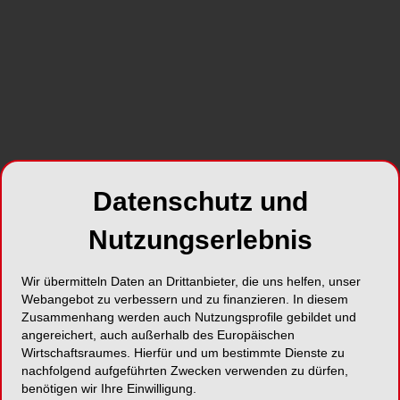
die konsequente Umsetzung des Prinzips der
einmaligen Datenerhebung («Once Only») soll
das Bundesgesetz über die Krankenversicherung
(KVG) angepasst werden. Der Bundesrat hat die
entsprechende Botschaft an seiner Sitzung vom
18. Februar 2026 an das Parlament überwiesen.
SHARE
Datenschutz und
Nutzungserlebnis
Wir übermitteln Daten an Drittanbieter, die uns helfen, unser
Webangebot zu verbessern und zu finanzieren. In diesem
Zusammenhang werden auch Nutzungsprofile gebildet und
angereichert, auch außerhalb des Europäischen
Foto: bnenin – stock.adobe.com
Wirtschaftsraumes. Hierfür und um bestimmte Dienste zu
nachfolgend aufgeführten Zwecken verwenden zu dürfen,
Heute müssen Leistungserbringer wie Spitäler
benötigen wir Ihre Einwilligung.
oder Arztpraxen gemäss KVG regelmässig