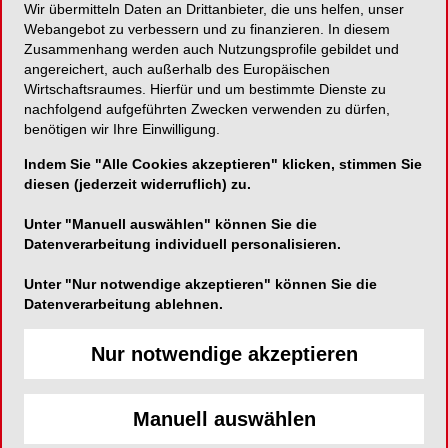
Wir übermitteln Daten an Drittanbieter, die uns helfen, unser
erneut zu den besten. In der Gesamtwertung der
Webangebot zu verbessern und zu finanzieren. In diesem
Kategorie „Forschung“ führt Regensburg vor der
Zusammenhang werden auch Nutzungsprofile gebildet und
angereichert, auch außerhalb des Europäischen
Freien Universität Berlin und der Humboldt
Wirtschaftsraumes. Hierfür und um bestimmte Dienste zu
Universität Berlin das Ranking an.
nachfolgend aufgeführten Zwecken verwenden zu dürfen,
benötigen wir Ihre Einwilligung.
Kennzahlen für gute
Indem Sie "Alle Cookies akzeptieren" klicken, stimmen Sie
diesen (jederzeit widerruflich) zu.
Wissenschaft
Unter "Manuell auswählen" können Sie die
Datenverarbeitung individuell personalisieren.
Bei vier von fünf Kriterien, die in die Bewertung
der Forschungsaktivitäten im Fach Zahnmedizin
Unter "Nur notwendige akzeptieren" können Sie die
einfließen, gehört Regensburg zur Spitzengruppe.
Datenverarbeitung ablehnen.
Die zahnmedizinischen Publikationen keiner
anderen deutschen Universität werden laut CHE-
Nur notwendige akzeptieren
Ranking so häufig zitiert wie die aus Regensburg.
Durchschnittlich elf Mal findet jede Publikation der
Manuell auswählen
Wissenschaftler des Universitätsklinikums
Regensburg (UKR) im Fach Zahnmedizin