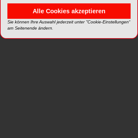
Erwähnung in anderen wissenschaftlichen
Alle Cookies akzeptieren
Arbeiten – ein Indikator für eine große Resonanz
innerhalb der Forschungsgemeinschaft.
Sie können Ihre Auswahl jederzeit unter "Cookie-Einstellungen“
am Seitenende ändern.
Auch die Förderung des wissenschaftlichen
Nachwuchses wird in den Polikliniken für
Kieferorthopädie (Direktor: Professor Dr. Dr. Peter
Proff), Zahnärztliche Prothetik (Direktor: Professor
Dr. Gerhard Handel) und Zahnerhaltung und
Parodontologie (Direktor: Professor Dr. Wolfgang
Buchalla) sowie in der Klinik und Poliklinik für
Mund-, Kiefer- und Gesichtschirurgie (Direktor:
Professor Dr. Dr. Torsten E. Reichert) des UKR
groß geschrieben: In zwölf Monaten promovieren
durchschnittlich 10,1 zahnmedizinische
Doktoranden pro Professor am UKR. Damit liegt
die Universität Regensburg auf Platz fünf.