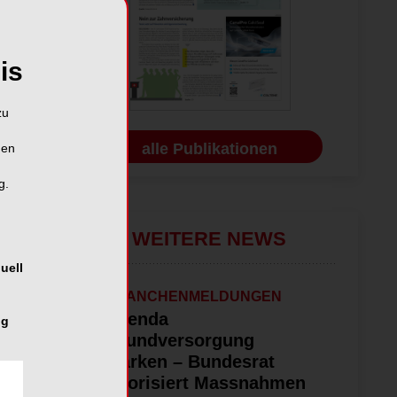
is
zu
alle Publikationen
hen
g.
WEITERE NEWS
uell
BRANCHENMELDUNGEN
Agenda
ng
Grundversorgung
stärken – Bundesrat
priorisiert Massnahmen