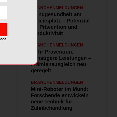
BRANCHENMELDUNGEN
Mundgesundheit am
Arbeitsplatz – Potenzial
für Prävention und
Produktivität
ende
BRANCHENMELDUNGEN
Mehr Prävention,
günstigere Leistungen –
Prämienausgleich neu
geregelt
BRANCHENMELDUNGEN
Mini-Roboter im Mund:
Forschende entwickeln
neue Technik für
Zahnbehandlung