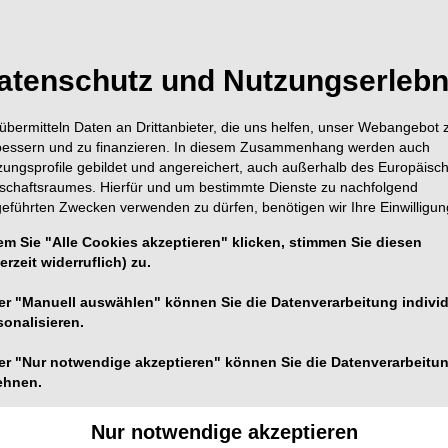
atenschutz und Nutzungserlebn
übermitteln Daten an Drittanbieter, die uns helfen, unser Webangebot 
bessern und zu finanzieren. In diesem Zusammenhang werden auch
zungsprofile gebildet und angereichert, auch außerhalb des Europäisc
tschaftsraumes. Hierfür und um bestimmte Dienste zu nachfolgend
geführten Zwecken verwenden zu dürfen, benötigen wir Ihre Einwilligun
em Sie "Alle Cookies akzeptieren" klicken, stimmen Sie diesen
erzeit widerruflich) zu.
er "Manuell auswählen" können Sie die Datenverarbeitung individ
sonalisieren.
er "Nur notwendige akzeptieren" können Sie die Datenverarbeitu
ehnen.
Foto: soma – stock.adobe.com
ein Viertel ist 60 oder älter. Gleichzeitig sank die
Nur notwendige akzeptieren