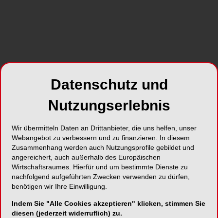
Foto: woravut – stock.adobe.com
Die Ärzteschaft in Deutschland sieht dringenden
Nachbesserungsbedarf bei der Konzeption der
elektronischen Patientenakte (ePA). Die
sogenannte „ePA für alle“ soll ab dem 15. Januar
2025 für alle gesetzlich Versicherten von den
Datenschutz und
Krankenkassen automatisch angelegt werden und
Patientendaten digital zusammentragen. Mit der
Nutzungserlebnis
„ePA für alle“ sollen mehr Transparenz über das
häufig vielschichtige Behandlungsgeschehen der
Wir übermitteln Daten an Drittanbieter, die uns helfen, unser
Patientinnen und Patienten geschaffen,
Webangebot zu verbessern und zu finanzieren. In diesem
Dokumentationsaufwände minimiert sowie das
Zusammenhang werden auch Nutzungsprofile gebildet und
angereichert, auch außerhalb des Europäischen
Suchen und Auffinden von Vorbefunden
Wirtschaftsraumes. Hierfür und um bestimmte Dienste zu
vereinfach werden. In dem für den Start
nachfolgend aufgeführten Zwecken verwenden zu dürfen,
vorgesehenen Funktionsumfang der „ePA für alle“
benötigen wir Ihre Einwilligung.
sei dieser Mehrwert gegenüber den derzeit von
Indem Sie "Alle Cookies akzeptieren" klicken, stimmen Sie
den Krankenkassen angebotenen elektronischen
diesen (jederzeit widerruflich) zu.
Patientenakten jedoch nicht ausreichend