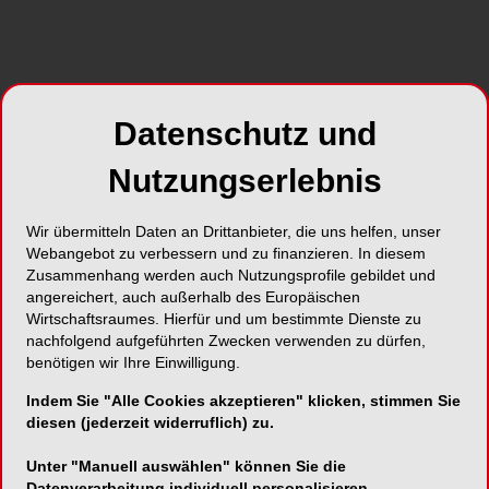
Foto: © Dentaurum
In den letzten acht Jahren besuchten
durchschnittlich bis zu 200 Teilnehmer die
Datenschutz und
Fachtage Implantologie von Dentaurum
Nutzungserlebnis
Implants. Auch 2016 führt das Ispringer
Unternehmen dieses Fortbildungskonzept fort
und bietet erneut ein anspruchsvolles
Wir übermitteln Daten an Drittanbieter, die uns helfen, unser
Programm. Der erste der diesjährigen drei
Webangebot zu verbessern und zu finanzieren. In diesem
Zusammenhang werden auch Nutzungsprofile gebildet und
Fachtage findet am 24. September im schönen
angereichert, auch außerhalb des Europäischen
Ambiente der Universität zu Lübeck statt.
Wirtschaftsraumes. Hierfür und um bestimmte Dienste zu
nachfolgend aufgeführten Zwecken verwenden zu dürfen,
Geballte Themenvielfalt rund ums Implantat
benötigen wir Ihre Einwilligung.
Indem Sie "Alle Cookies akzeptieren" klicken, stimmen Sie
Traditionell wird der 9. Fachtag Implantologie
diesen (jederzeit widerruflich) zu.
durch den „Hausherrn“ Prof. Dr. Dr. Peter Sieg,
Direktor der Klinik für Kiefer- und
Unter "Manuell auswählen" können Sie die
Datenverarbeitung individuell personalisieren.
Gesichtschirurgie eröffnet. Prof. Dr. Dr. Samer