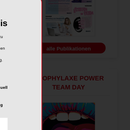
is
zu
alle Publikationen
hen
g.
PROPHYLAXE POWER
TEAM DAY
uell
ng