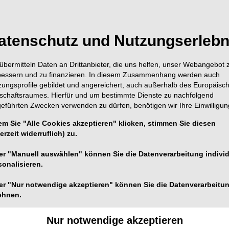
atenschutz und Nutzungserlebn
übermitteln Daten an Drittanbieter, die uns helfen, unser Webangebot 
bessern und zu finanzieren. In diesem Zusammenhang werden auch
zungsprofile gebildet und angereichert, auch außerhalb des Europäisc
tschaftsraumes. Hierfür und um bestimmte Dienste zu nachfolgend
geführten Zwecken verwenden zu dürfen, benötigen wir Ihre Einwilligun
em Sie "Alle Cookies akzeptieren" klicken, stimmen Sie diesen
erzeit widerruflich) zu.
Foto: rh2010 – stock.adobe.com
er "Manuell auswählen" können Sie die Datenverarbeitung individ
sonalisieren.
berufe e.V. ermutigen dazu, mehr Ausbildungsplätze
er "Nur notwendige akzeptieren" können Sie die Datenverarbeitu
ehnen.
en Ausbildungsverträge für Zahnmedizinische
nken. Dabei hatte die Bundesagentur für Arbeit
Nur notwendige akzeptieren