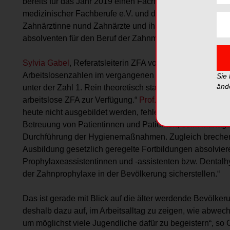
bereits für das Jahr 2019 einen Fachkräfteengpass in di
medizinischer Fachberufe e.V. und die Bundeszahnärzt
Zahnärztinne nund Zahnärzte und ihre Praxisteams dazu a
absolventen für den Beruf der Zahnmedizinischen Fachang
Sylvia Gabel
, Referatsleiterin ZFA vom Verband medizini
Arbeitslosenzahlen im vergangenen Frühjahr lag die Arbe
Sie
änd
unter der Zahl 1. Rein theoretisch standen im Juni für 10
arbeitslose ZFA zur Verfügung.“
Prof. Dr. Christoph Benz
heute nicht ausgebildet werden, fehlen morgen in der As
Betreuung von Patientinnen und Patienten, beim Manag
Durchführung der Hygienemaßnahmen. Zugleich brechen 
Ausbildung gesetzlich geregelte Fortbildungen absolvie
Prophylaxeassistentinnen und -assistenten bzw. Dental
der Zahnprophylaxe in der Bevölkerung sicherstellen.“
Das ist gerade mit Blick auf die älter werdende Bevölker
deshalb dazu auf, im Arbeitsalltag zu zeigen, wie abwe
um möglichst viele Jugendliche dafür zu begeistern“, so 