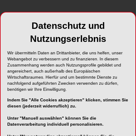
beitragen, dass sich sehr viele
Praxismitarbeiterinnen wertgeschätzt fühlen.
Während der Praxisöffnungszeiten wird hoch
Datenschutz und
konzentriert gearbeitet, das macht die Möglichkeit
für ausreichend kurze Pausen zwischendurch
Nutzungserlebnis
wertvoll. Bekommen Mitarbeiter die Möglichkeit
dazu, bemerken sie, dass ihr Arbeitgeber die
Wir übermitteln Daten an Drittanbieter, die uns helfen, unser
Anforderungen an ihre Tätigkeiten erkennt und
Webangebot zu verbessern und zu finanzieren. In diesem
Zusammenhang werden auch Nutzungsprofile gebildet und
wertschätzt. Ein kleines Beispiel ist ein
angereichert, auch außerhalb des Europäischen
angenehmer Pausenraum und die Bereitstellung
Wirtschaftsraumes. Hierfür und um bestimmte Dienste zu
von Kaltgetränken sowie einer Kaffeemaschine –
nachfolgend aufgeführten Zwecken verwenden zu dürfen,
unspektakulär, aber hoch willkommen, das
benötigen wir Ihre Einwilligung.
motiviert viele Kolleginnen. Zwischendurch ein
Indem Sie "Alle Cookies akzeptieren" klicken, stimmen Sie
gemeinsames Frühstück, Zeit für ein kurzes
diesen (jederzeit widerruflich) zu.
Gespräch hebt in vielen Praxen auch die
Stimmung.
Unter "Manuell auswählen" können Sie die
Datenverarbeitung individuell personalisieren.
Auch an anderer Stelle lassen sich aus ihrer Sicht