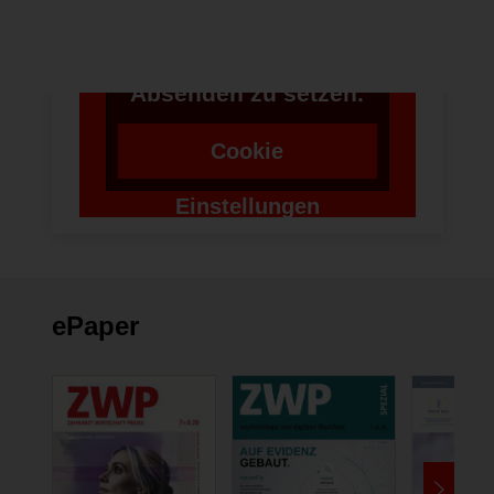
benötigen wir die
Zustimmung um einen
Token für das
Absenden zu setzen.
Cookie
Einstellungen
ändern
ePaper