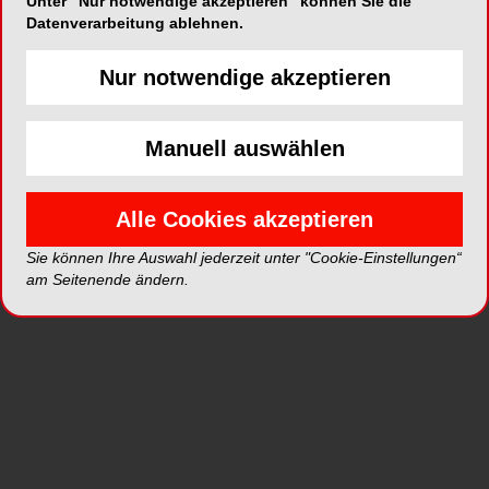
Unter "Nur notwendige akzeptieren" können Sie die
Arbeitsbedingungen oft mit wenig Aufwand
Datenverarbeitung ablehnen.
optimieren. Immer wieder erwähnt wurde etwa der
Wunsch nach einem ergonomischen
Nur notwendige akzeptieren
Schreibtischstuhl und einer angemessenen
Ausleuchtung des Arbeitsplatzes. Auch das
Bereitstellen von Berufskleidung einschließlich
Manuell auswählen
der Arbeitsschuhe unterstützt das Wohlbefinden
von Mitarbeitern. Eine Schale mit Obst bei
Alle Cookies akzeptieren
Teambesprechungen signalisiere kollegiale
Wertschätzung, und nicht wenige Mitarbeiter
Sie können Ihre Auswahl jederzeit unter "Cookie-Einstellungen“
freuen sich, wenn wenigstens einmal im Jahr ein
am Seitenende ändern.
gemeinsames Treffen zu einem Theater- oder
Restaurantbesuch stattfände – „das stärkt das
Zusammengehörigkeitsgefühl“. Zum Geburtstag
einen Strauß Blumen zu bekommen, wird als
wertvolle Geste persönlicher Anerkennung erlebt.
Mir persönlich liegt die Ausbildung unserer Azubis
am Herzen. Sie sind unsere Zukunft in diesem